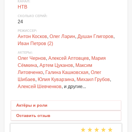
КАНАЛ
:
НТВ
СКОЛЬКО СЕРИЙ
:
24
РЕЖИССЕР:
Антон Косков
,
Олег Ларин
,
Душан Глигоров
,
Иван Петров (2)
АКТЕРЫ
:
Олег Чернов
,
Алексей Аптовцев
,
Мария
Сёмкина
,
Артем Цуканов
,
Максим
Литовченко
,
Галина Кашковская
,
Олег
Шибаев
,
Юлия Куварзина
,
Михаил Грубов
,
Алексей Шевченков
, и другие...
Актёры и роли
Оставить отзыв