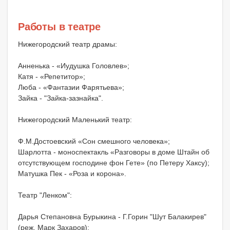
Работы в театре
Нижегородский театр драмы:
Анненька - «Иудушка Головлев»;
Катя - «Репетитор»;
Люба - «Фантазии Фарятьева»;
Зайка - "Зайка-зазнайка".
Нижегородский Маленький театр:
Ф.М.Достоевский «Сон смешного человека»;
Шарлотта - моноспектакль «Разговоры в доме Штайн об
отсутствующем господине фон Гете» (по Петеру Хаксу);
Матушка Пек - «Роза и корона».
Театр "Ленком":
Дарья Степановна Бурыкина - Г.Горин "Шут Балакирев"
(реж. Марк Захаров);