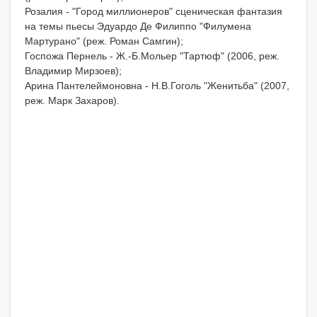
Розалия - "Город миллионеров" сценическая фантазия
на темы пьесы Эдуардо Де Филиппо "Филумена
Мартурано" (реж. Роман Самгин);
Госпожа Пернель - Ж.-Б.Мольер "Тартюф" (2006, реж.
Владимир Мирзоев);
Арина Пантелеймоновна - Н.В.Гоголь "Женитьба" (2007,
реж. Марк Захаров).