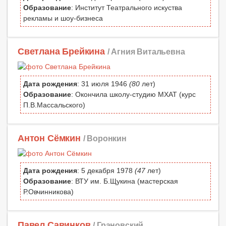
Образование
: Институт Театрального искуства
рекламы и шоу-бизнеса
Светлана Брейкина
/ Агния Витальевна
Дата рождения
: 31 июля 1946
(80
лет)
Образование
: Окончила школу-студию МХАТ (курс
П.В.Масcальского)
Антон Сёмкин
/ Воронкин
Дата рождения
: 5 декабря 1978
(47
лет)
Образование
: ВТУ им. Б.Щукина (мастерская
Р.Овчинникова)
Павел Савинков
/ Грановский