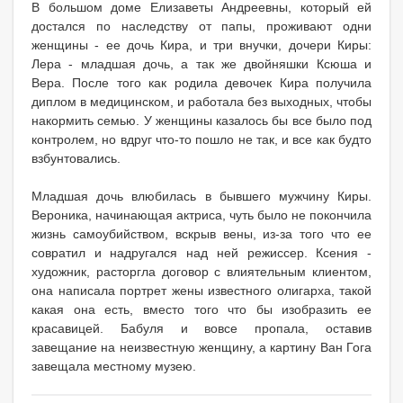
В большом доме Елизаветы Андреевны, который ей
достался по наследству от папы, проживают одни
женщины - ее дочь Кира, и три внучки, дочери Киры:
Лера - младшая дочь, а так же двойняшки Ксюша и
Вера. После того как родила девочек Кира получила
диплом в медицинском, и работала без выходных, чтобы
накормить семью. У женщины казалось бы все было под
контролем, но вдруг что-то пошло не так, и все как будто
взбунтовались.
Младшая дочь влюбилась в бывшего мужчину Киры.
Вероника, начинающая актриса, чуть было не покончила
жизнь самоубийством, вскрыв вены, из-за того что ее
совратил и надругался над ней режиссер. Ксения -
художник, расторгла договор с влиятельным клиентом,
она написала портрет жены известного олигарха, такой
какая она есть, вместо того что бы изобразить ее
красавицей. Бабуля и вовсе пропала, оставив
завещание на неизвестную женщину, а картину Ван Гога
завещала местному музею.