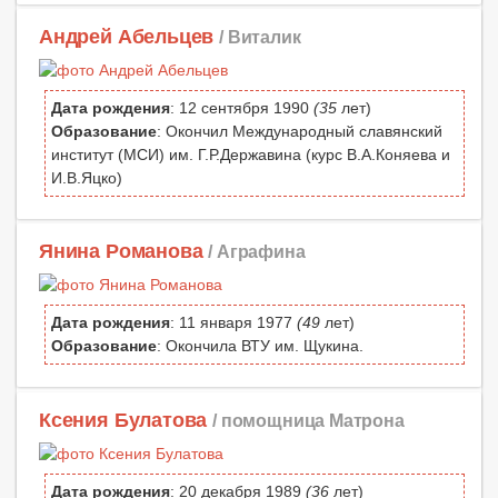
Андрей Абельцев
/ Виталик
Дата рождения
: 12 сентября 1990
(35
лет)
Образование
: Окончил Международный славянский
институт (МСИ) им. Г.Р.Державина (курс В.А.Коняева и
И.В.Яцко)
Янина Романова
/ Аграфина
Дата рождения
: 11 января 1977
(49
лет)
Образование
: Окончила ВТУ им. Щукина.
Ксения Булатова
/ помощница Матрона
Дата рождения
: 20 декабря 1989
(36
лет)