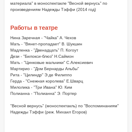
материала" в моноспектакле "Весной вернусь" по
произведениям Надежды Тэффи (2014 год)
Работы в театре
Нина Заречная - "Чайка" А. Чехов
Мать - "Вянет-пропадает" В. Шукшин
Мадленка - "Двенадцать" П. Когоут
Дези - "Билокси-блюз" Н.Саймон
Мать - "Цинковые мальчики" С.Алексиевич
Мартирио - "Дом Бернарды Альбы"
Рита - "Цилиндр" Э.де Филиппо
Герда - "Снежная королева" Е.Шварц
Милолика - "Три Ивана" Ю. Ким
Полианна - "Полианна" Э. Портер
"Весной вернусь" (моноспектакль) по "Воспоминаниям"
Надежды Тэффи (реж. Михаил Егоров)