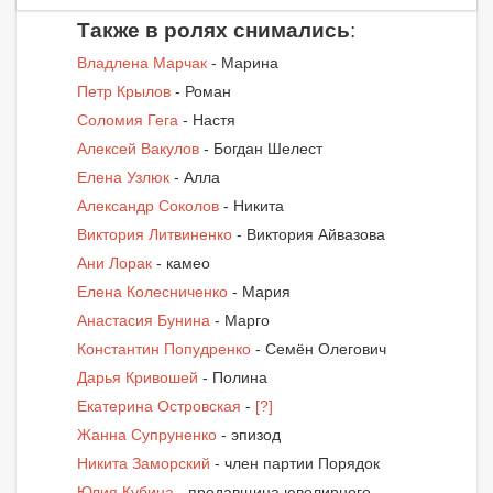
Также в ролях снимались
:
Владлена Марчак
- Марина
Петр Крылов
- Роман
Соломия Гега
- Настя
Алексей Вакулов
- Богдан Шелест
Елена Узлюк
- Алла
Александр Соколов
- Никита
Виктория Литвиненко
- Виктория Айвазова
Ани Лорак
- камео
Елена Колесниченко
- Мария
Анастасия Бунина
- Марго
Константин Попудренко
- Семён Олегович
Дарья Кривошей
- Полина
Екатерина Островская
-
[?]
Жанна Супруненко
- эпизод
Никита Заморский
- член партии Порядок
Юлия Кубина
- продавщица ювелирного