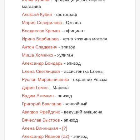
магазина
Алексей Кубин
- фотограф
Мария Северилова
- Оксана
Владислав Кремок
- официант
Ирина Барбинова
- жена хозяина мотеля
Антон Сладкевич
- эпизод
Миша Хоменко
- хулиган
Александр Бондарь
- эпизод
Елена Светлицкая
- ассистентка Елены
Руслан Мирошниченко
- охранник Реваза
Дария Гомес
- Марина
Вадим Акимкин
- эпизод
Григорий Бакланов
- конвойный
Авигдор Фрейдлис
- ведущий аукциона
Вячеслав Быстров
- эпизод
Алена Винницкая
-
[?]
Александр Иванов (22)
- эпизод