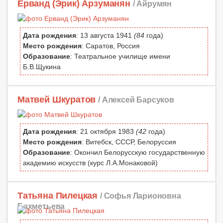
Ерванд (Эрик) Арзуманян
/ Айрумян
Дата рождения
: 13 августа 1941
(84
года)
Место рождения
: Саратов, Россия
Образование
: Театральное училище имени
Б.В.Щукина
Матвей Шкуратов
/ Алексей Барсуков
Дата рождения
: 21 октября 1983
(42
года)
Место рождения
: Витебск, СССР, Белоруссия
Образование
: Окончил Белорусскую государственную
академию искусств (курс Л.А.Монаковой)
Татьяна Пилецкая
/ Софья Ларионовна
Бахметьева