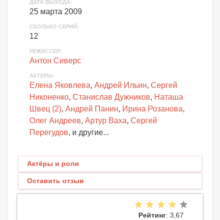
ДАТА ВЫХОДА
:
25 марта 2009
СКОЛЬКО СЕРИЙ
:
12
РЕЖИССЕР:
Антон Сиверс
АКТЕРЫ
:
Елена Яковлева
,
Андрей Ильин
,
Сергей
Никоненко
,
Станислав Дужников
,
Наташа
Швец (2)
,
Андрей Панин
,
Ирина Розанова
,
Олег Андреев
,
Артур Ваха
,
Сергей
Перегудов
, и другие...
Актёры и роли
Оставить отзыв
Рейтинг
: 3,67