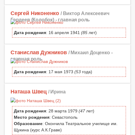
Сергей Никоненко
/ Виктор Алексеевич
Гордеев (Колобок) -
главная роль
Дата рождения
: 16 апреля 1941
(85
лет)
Станислав Дужников
/ Михаил Доценко -
главная роль
Дата рождения
: 17 мая 1973
(53
года)
Наташа Швец
/ Ирина
Дата рождения
: 28 марта 1979
(47
лет)
Место рождения
: Севастополь
Образование
: Окончила Театральное училище им.
Щукина (курс А.К.Граве)