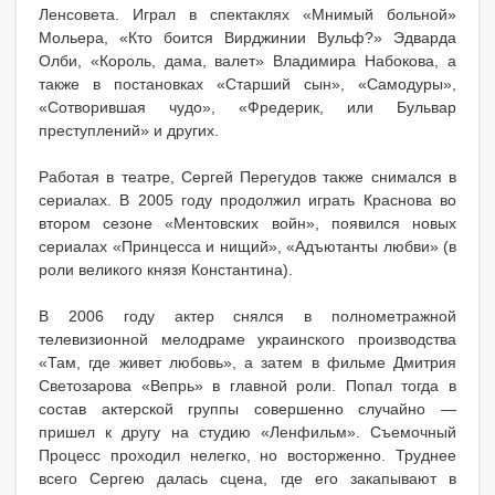
Ленсовета. Играл в спектаклях «Мнимый больной»
Мольера, «Кто боится Вирджинии Вульф?» Эдварда
Олби, «Король, дама, валет» Владимира Набокова, а
также в постановках «Старший сын», «Самодуры»,
«Сотворившая чудо», «Фредерик, или Бульвар
преступлений» и других.
Работая в театре, Сергей Перегудов также снимался в
сериалах. В 2005 году продолжил играть Краснова во
втором сезоне «Ментовских войн», появился новых
сериалах «Принцесса и нищий», «Адъютанты любви» (в
роли великого князя Константина).
В 2006 году актер снялся в полнометражной
телевизионной мелодраме украинского производства
«Там, где живет любовь», а затем в фильме Дмитрия
Светозарова «Вепрь» в главной роли. Попал тогда в
состав актерской группы совершенно случайно —
пришел к другу на студию «Ленфильм». Съемочный
Процесс проходил нелегко, но восторженно. Труднее
всего Сергею далась сцена, где его закапывают в