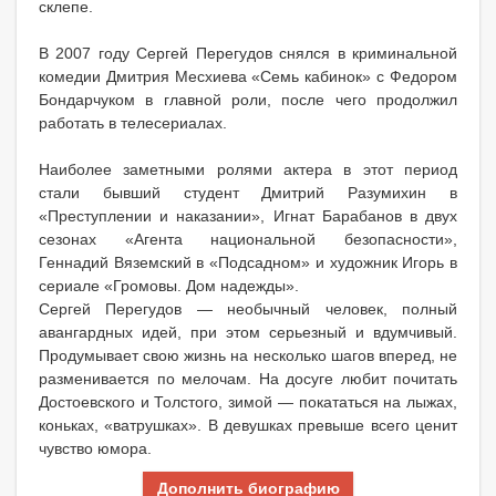
склепе.
В 2007 году Сергей Перегудов снялся в криминальной
комедии Дмитрия Месхиева «Семь кабинок» с Федором
Бондарчуком в главной роли, после чего продолжил
работать в телесериалах.
Наиболее заметными ролями актера в этот период
стали бывший студент Дмитрий Разумихин в
«Преступлении и наказании», Игнат Барабанов в двух
сезонах «Агента национальной безопасности»,
Геннадий Вяземский в «Подсадном» и художник Игорь в
сериале «Громовы. Дом надежды».
Сергей Перегудов — необычный человек, полный
авангардных идей, при этом серьезный и вдумчивый.
Продумывает свою жизнь на несколько шагов вперед, не
разменивается по мелочам. На досуге любит почитать
Достоевского и Толстого, зимой — покататься на лыжах,
коньках, «ватрушках». В девушках превыше всего ценит
чувство юмора.
Дополнить биографию