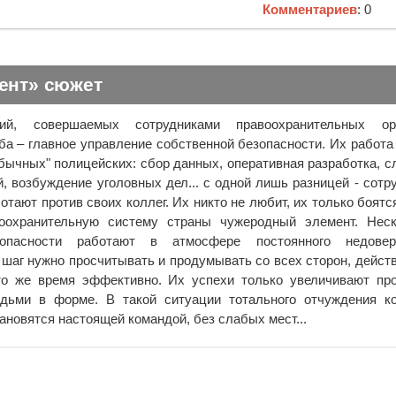
Комментариев
: 0
ент» сюжет
ний, совершаемых сотрудниками правоохранительных орг
а – главное управление собственной безопасности. Их работа
обычных" полицейских: сбор данных, оперативная разработка, с
, возбуждение уголовных дел... с одной лишь разницей - сотр
тают против своих коллег. Их никто не любит, их только боятс
оохранительную систему страны чужеродный элемент. Неск
зопасности работают в атмосфере постоянного недове
 шаг нужно просчитывать и продумывать со всех сторон, дейст
то же время эффективно. Их успехи только увеличивают пр
ьми в форме. В такой ситуации тотального отчуждения ко
ановятся настоящей командой, без слабых мест...