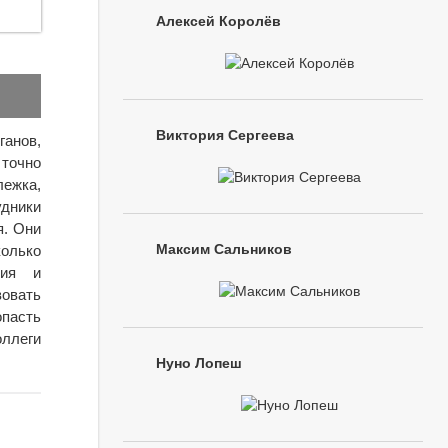
Алексей Королёв
Виктория Сергеева
анов,
 точно
лежка,
удники
я. Они
Максим Сальников
олько
рия и
вовать
опасть
ллеги
Нуно Лопеш