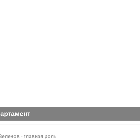
партамент
Зеленов -
главная роль