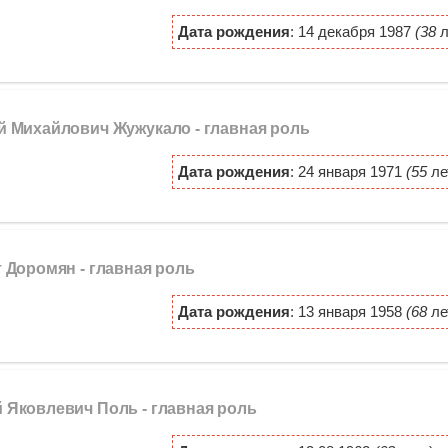
Дата рождения
: 14 декабря 1987
(38
л
ий Михайлович Жужукало -
главная роль
Дата рождения
: 24 января 1971
(55
ле
т Доромян -
главная роль
Дата рождения
: 13 января 1958
(68
ле
й Яковлевич Поль -
главная роль