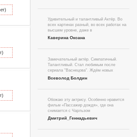
ет)
Удивительный и талантливый Актёр. Во
всех картинах разный, во всех работах на
высшем уровне, даже в
Каверина Оксана
т)
Замечательный актёр. Симпатичный.
Талантливый. Стал любимым после
сериала "Васнецова". Ждём новых
Всеволод Болдин
т)
Обожаю эту актрису. Особенно нравится
фильм «Пассажир дождя», где она
снимается с Чарльзом
Дмитрий_Геннадьевич