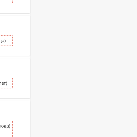
да)
ет)
года)