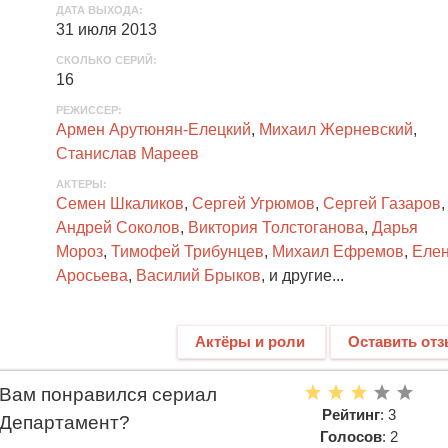
ДАТА ВЫХОДА
:
31 июля 2013
СКОЛЬКО СЕРИЙ
:
16
РЕЖИССЕР:
Армен Арутюнян-Елецкий
,
Михаил Жерневский
,
Станислав Мареев
АКТЕРЫ
:
Семен Шкаликов
,
Сергей Угрюмов
,
Сергей Газаров
,
Андрей Соколов
,
Виктория Толстоганова
,
Дарья
Мороз
,
Тимофей Трибунцев
,
Михаил Ефремов
,
Еле
Аросьева
,
Василий Брыков
, и другие...
Актёры и роли
Оставить от
Вам понравился сериал
Рейтинг
: 3
Департамент?
Голосов
: 2