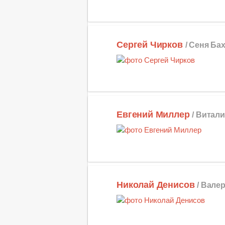
Сергей Чирков
/ Сеня Ба
Евгений Миллер
/ Витал
Николай Денисов
/ Вале