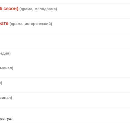
6 сезон)
(драма, мелодрама)
рате
(драма, исторический)
медия)
иминал)
я)
минал)
егации