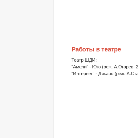
Работы в театре
Театр ШДИ:
"Амели" - Юго (реж. А.Огарев, 
"Интернет" - Дикарь (реж. А.Ог