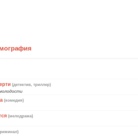
ьмография
мерти
(детектив, триллер)
 молодости
та
(комедия)
тся
(мелодрама)
криминал)