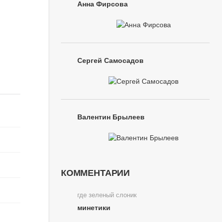
Анна Фирсова
Сергей Самосадов
Валентин Брылеев
КОММЕНТАРИИ
где зеленый слоник
минетики