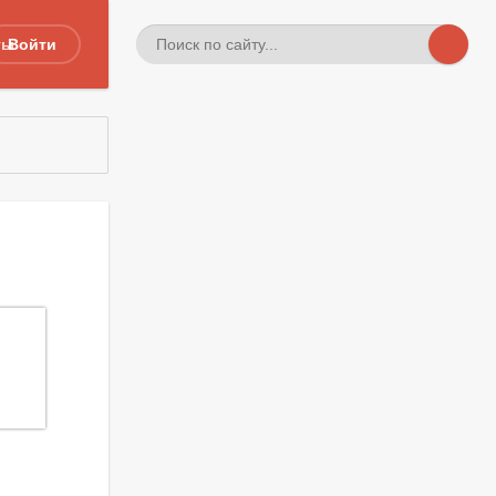
ты
Войти