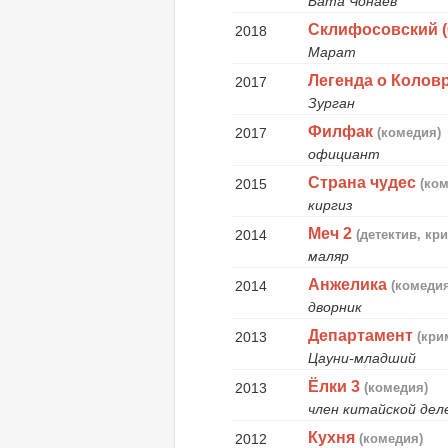
Бата Чонаев
Склифосовский (
2018
Марат
Легенда о Колов
2017
Зурган
Филфак
2017
(комедия)
официант
Страна чудес
2015
(ко
киргиз
Меч 2
2014
(детектив, кр
маляр
Анжелика
2014
(комеди
дворник
Департамент
2013
(кри
Цауни-младший
Ёлки 3
2013
(комедия)
член китайской дел
Кухня
2012
(комедия)