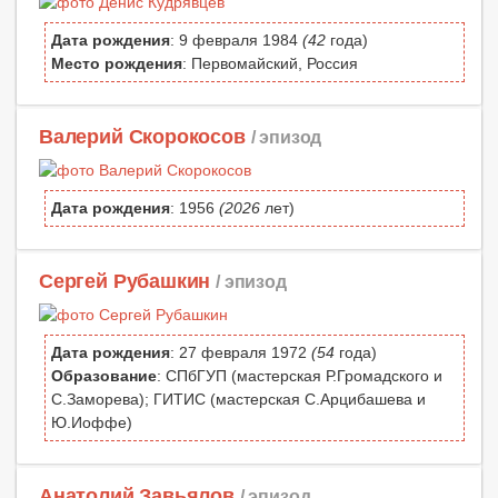
Дата рождения
: 9 февраля 1984
(42
года)
Место рождения
: Первомайский, Россия
Валерий Скорокосов
/ эпизод
Дата рождения
: 1956
(2026
лет)
Сергей Рубашкин
/ эпизод
Дата рождения
: 27 февраля 1972
(54
года)
Образование
: СПбГУП (мастерская Р.Громадского и
С.Заморева); ГИТИС (мастерская С.Арцибашева и
Ю.Иоффе)
Анатолий Завьялов
/ эпизод