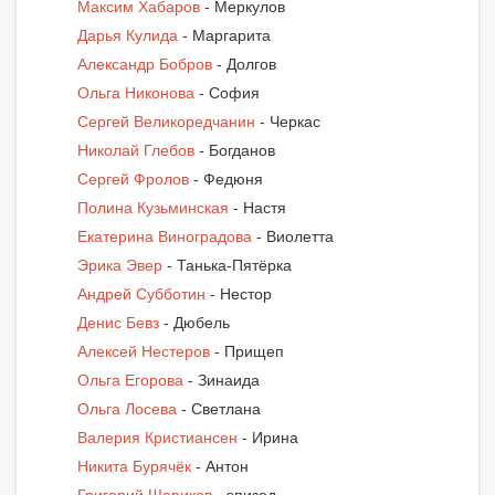
Максим Хабаров
- Меркулов
Дарья Кулида
- Маргарита
Александр Бобров
- Долгов
Ольга Никонова
- София
Сергей Великоредчанин
- Черкас
Николай Глебов
- Богданов
Сергей Фролов
- Федюня
Полина Кузьминская
- Настя
Екатерина Виноградова
- Виолетта
Эрика Эвер
- Танька-Пятёрка
Андрей Субботин
- Нестор
Денис Бевз
- Дюбель
Алексей Нестеров
- Прищеп
Ольга Егорова
- Зинаида
Ольга Лосева
- Светлана
Валерия Кристиансен
- Ирина
Никита Бурячёк
- Антон
Григорий Шариков
- эпизод