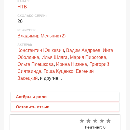
КАНАЛ
:
НТВ
СКОЛЬКО СЕРИЙ
:
20
РЕЖИССЕР:
Владимир Мельник (2)
АКТЕРЫ
:
Константин Юшкевич
,
Вадим Андреев
,
Инга
Оболдина
,
Илья Шляга
,
Мария Пирогова
,
Ольга Плешкова
,
Ирина Низина
,
Григорий
Сиятвинда
,
Гоша Куценко
,
Евгений
Засецкий
, и другие...
Актёры и роли
Оставить отзыв
Рейтинг
: 0