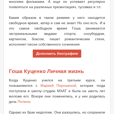
многими фильмами. А еще он успевает регулярно
появляться на различных презентациях, тусовках и т.п.
Каким образом в таком режиме у него находится
свободное время, актер и сам не знает. Но оно есть. И в
это самое свободное время Гоша занимается
экстремальными видами спорта: сноубордом,
картингом, боксом, пишет романтические стихи,
исполняет песни собственного сочинения.
Дополнить биографию
Гоша Куценко Личная жизнь
Когда Куценко учился на третьем курсе, он
познакомился с
Марией Порошиной
, которая тогда
поступала в школу–студию МХАТ и была на шесть лет
моложе его. Вскоре они поженились, и у них родилась
дочь
Полина
.
Однако их брак недолгим. Они разошлись, но сохранили