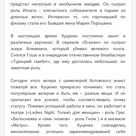
предстал несколько в необычном имидже. Он сыграл
роль Игната - элегантного соблазнителя в парике из
длинных волос. Интересно то, что партнершей по
фильму стала его Бывшая жена Мария Порошина.
В настоящее время Куценко постоянно занят в
различных картинах. В сериале «Есенин» он сыграл
эсера Блюмкина, который убивал великого поэта.
Снялся Гоша и в очередном отечественном блокбастере
«Турецкий гамбит», где ему досталась небольшая, но
заметная роль.
Сегодня этого актера с шевелюрой Котовского знают
пожалуй все. Куценко прекрасно понимает, что стать
популярным актером и быть им – разные вещи. И он
прилагает все усилия, чтобы соответствовать этому
статусу. Помимо успешной работы в кино, он работает в
театре («Ladies Night. Только для женщин» - роль Грег,
«Белоснежка и семь гномов» - роль Гном ) и в мюзикле
«Метро». Кроме того, Куценко совладелец
кинокомпании, успешно зарекомендовавшей себя