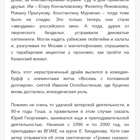
друзья. Им – Егору Кончаловскому, Филиппу Янковскому,
Роману Прыгунову, Константину Мурзенко – тогда тоже
было не сладко. Это только теперь они стали
«звездами» российского кино. А тогда, дурея от
творческого безделья, устраивали диковатые
хэппенинги. Могли надеть узбекские тюбетейки и халаты
и, разгуливая по Москве с магнитофонами, спрашивать
с тарабарским акцентом у прохожих, как пройти на
Казанский вокзал.
Весь этот нерастраченный драйв вылился в комедии-
буфф с элементами китча «Восемь с половиной
долларов», снятой Иваном Охлобыстиным, где Куценко
вновь досталась эпизодическая роль.
Помимо не очень то удачной актерской деятельности, в
90-е годы Гоша, а правильнее в этом случае сказать
Юрий Георгиевич, занимался еще и преподавательской
деятельностью. Начиная с 1996 и по 2000 год, он
преподавал во ВГИКЕ на курсе Е. Киндинова. Хотя сам
актер отзывается об этом скептически: «Громко сказано.