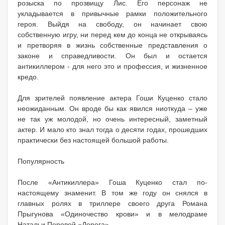
розыска по прозвищу Лис. Его персонаж не
укладывается в привычные рамки положительного
героя. Выйдя на свободу, он начинает свою
собственную игру, ни перед кем до конца не открываясь
и претворяя в жизнь собственные представления о
законе и справедливости. Он был и остается
антикиллером - для него это и профессия, и жизненное
кредо.
Для зрителей появление актера Гоши Куценко стало
неожиданным. Он вроде бы как явился ниоткуда – уже
не так уж молодой, но очень интересный, заметный
актер. И мало кто знал тогда о десяти годах, прошедших
практически без настоящей большой работы.
Популярность
После «Антикиллера» Гоша Куценко стал по-
настоящему знаменит. В том же году он снялся в
главных ролях в триллере своего друга Романа
Прыгунова «Одиночество крови» и в мелодраме
Натальи Перовой «Дорога».