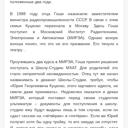
положенные два года.
В 1988 году отца Гоши назначили заместителем
министра радиопромышленности СССР. В связи с этим
семья Куценко переехала в Москву. Здесь Гоша
поступил в Московский Институт Радиотехники,
Электроники и Автоматики (МИРЭА). Однако вскоре
юноша понял, что это не его призвание. Его тянуло к
театру…
Проучившись два курса в МИРЭА, Гоша принял решение
поступать в Школу-Студию МХАТ. Для родителей это
стало неприятной неожиданностью. Отец тут же начал
названивать в деканат Школы-Студии, требуя, чтобы
«Юрия Георгиевича Куценко, этого картавого идиота, не
смели даже принимать». Недоволен оказался и декан
МИРЭА, который поставил перед своим студентом
ультиматум – документы для поступления в школу-
студию ему будут выданы лишь в том случае, если он
сдаст сессию на «чётвёрки» и «пятёрки». Если же Юрий
получит хотя бы одну тройку, то его никуда не отпустят.
И, используя все честные и нечестные способы, сдал