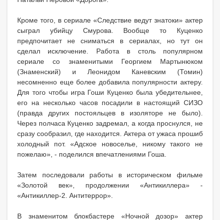
Кроме того, в сериале «Следствие ведут знатоки» актер
сыграл убийцу Смурова. Вообще то Куценко
предпочитает не сниматься в сериалах, но тут он
сделал исключение. Работа в столь популярном
сериале со знаменитыми Георгием Мартынюком
(Знаменский) и Леонидом Каневским (Томин)
несомненно еще более добавила популярности актеру.
Для того чтобы игра Гоши Куценко была убедительнее,
его на несколько часов посадили в настоящий СИЗО
(правда других постояльцев в изоляторе не было).
Через полчаса Куценко задремал, а когда проснулся, не
сразу сообразил, где находится. Актера от ужаса прошиб
холодный пот. «Адское новоселье, никому такого не
пожелаю», - поделился впечатлениями Гоша.
Затем последовали работы в историческом фильме
«Золотой век», продолжении «Антикиллера» -
«Антикиллер-2. Антитеррор».
В знаменитом блокбастере «Ночной дозор» актер