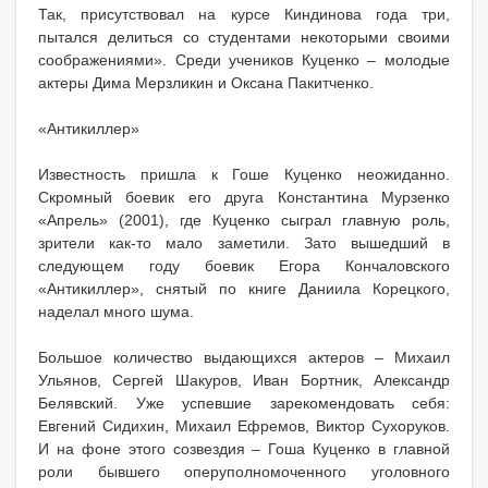
Так, присутствовал на курсе Киндинова года три,
пытался делиться со студентами некоторыми своими
соображениями». Среди учеников Куценко – молодые
актеры Дима Мерзликин и Оксана Пакитченко.
«Антикиллер»
Известность пришла к Гоше Куценко неожиданно.
Скромный боевик его друга Константина Мурзенко
«Апрель» (2001), где Куценко сыграл главную роль,
зрители как-то мало заметили. Зато вышедший в
следующем году боевик Егора Кончаловского
«Антикиллер», снятый по книге Даниила Корецкого,
наделал много шума.
Большое количество выдающихся актеров – Михаил
Ульянов, Сергей Шакуров, Иван Бортник, Александр
Белявский. Уже успевшие зарекомендовать себя:
Евгений Сидихин, Михаил Ефремов, Виктор Сухоруков.
И на фоне этого созвездия – Гоша Куценко в главной
роли бывшего оперуполномоченного уголовного