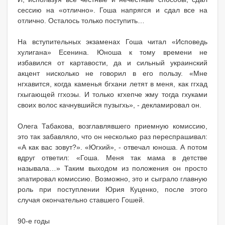
сессию на «отлично». Гоша напрягся и сдал все на
отлично. Осталось только поступить…
На вступительных экзаменах Гоша читал «Исповедь
хулигана» Есенина. Юноша к тому времени не
избавился от картавости, да и сильный украинский
акцент нисколько не говорил в его пользу. «Мне
нгхавится, когда каменья бгхани летят в меня, как ггхад
гхыгающей ггхоэы. И только кгхепче жму тогда гхуками
своих волос качнувшийся пузыгхь», - декламировал он.
Олега Табакова, возглавлявшего приемную комиссию,
это так забавляло, что он несколько раз переспрашивал:
«А как вас зовут?». «Югхий», - отвечал юноша. А потом
вдруг ответил: «Гоша. Меня так мама в детстве
называла…» Таким выходом из положения он просто
эпатировал комиссию. Возможно, это и сыграло главную
роль при поступлении Юрия Куценко, после этого
случая окончательно ставшего Гошей.
90-е годы