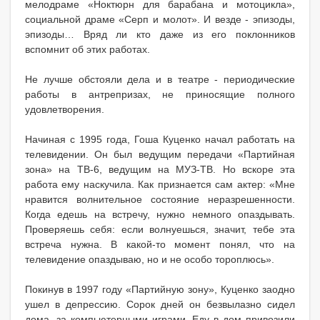
мелодраме «Ноктюрн для барабана и мотоцикла»,
социальной драме «Серп и молот». И везде - эпизоды,
эпизоды… Вряд ли кто даже из его поклонников
вспомнит об этих работах.
Не лучше обстояли дела и в театре - периодические
работы в антрепризах, не приносящие полного
удовлетворения.
Начиная с 1995 года, Гоша Куценко начал работать на
телевидении. Он был ведущим передачи «Партийная
зона» на ТВ-6, ведущим на МУЗ-ТВ. Но вскоре эта
работа ему наскучила. Как признается сам актер: «Мне
нравится волнительное состояние неразрешенности.
Когда едешь на встречу, нужно немного опаздывать.
Проверяешь себя: если волнуешься, значит, тебе эта
встреча нужна. В какой-то момент понял, что на
телевидение опаздываю, но и не особо тороплюсь».
Покинув в 1997 году «Партийную зону», Куценко заодно
ушел в депрессию. Сорок дней он безвылазно сидел
дома, за компьютерными играми. Еду в дом привозили