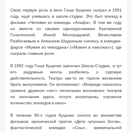
Свою первую роль в кино Гоша Куценко сыграл в 1991
году, ещё учившись в школе-студии. Это был эпизод в
фильме «Человек из команды «Альфа». В том же году
он вместе со своими однокурсниками Екатериной
Гольтяпиной, Инной Милорадовой, Вячеславом
Разбегаевым и Алексеем Шадхиным снялись в комедии-
фарсе «Мумия из чемодана» («Мумия в наколках»), где
сыграли главные роли.
В 1992 году Гоша Куценко закончил Школу-Студию, и тут
его радужные мечты разбились о суровую
действительность. Театры как-то не горели желанием
брать выпускников. Он вспоминает: «Впереди оказалось
громкое дружное «нет» нескольких московских театров
по окончании курса, потуги антрепризы, огромное
количество эпизодов в кино».
В течение 90-х годов Куценко снялся во множестве
фильмов: иронической притче «Дети чугунных богов»,
фантастической комедии «Сны», криминальной