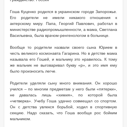
Гоша Куценко родился в украинском городе Запорожье.
Его родители не имели никакого отношения к
актерскому миру. Папа, Георгий Павлович, работал в
министерстве радиопромышленности, а мама, Светлана
Васильевна, была врачом-ренгенологом в больнице.
Вообще то родители назвали своего сына Юрием в
честь великого космонавта Гагарина. Но в детстве мама
называла его Гошей, и мальчику это нравилось. К тому
же мальчик не выговаривал букву «р», и это имя ему
было произносить легче.
Родители уделяли сыну много внимания. Он хорошо
учился – по многим предметам у него были «пятерки»,
не давалась лишь «химия», по которой была
«четверка». Учебу Гоша удачно совмещал со спортом.
Он с детства увлекся борьбой, ходил в спортивную
секцию. Надо сказать, что Гоша вообще рос бойким
мальчиком.