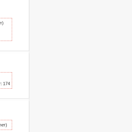
т)
т
: 174
ет)