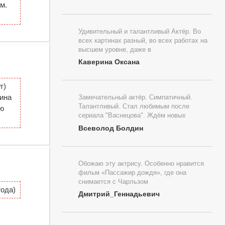
м.
Удивительный и талантливый Актёр. Во
всех картинах разный, во всех работах на
высшем уровне, даже в
Каверина Оксана
т)
аина
Замечательный актёр. Симпатичный.
Талантливый. Стал любимым после
ю
сериала "Васнецова". Ждём новых
Всеволод Болдин
Обожаю эту актрису. Особенно нравится
фильм «Пассажир дождя», где она
снимается с Чарльзом
ода)
Дмитрий_Геннадьевич