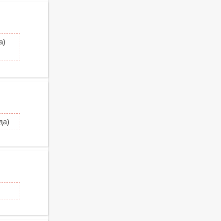
а)
да)