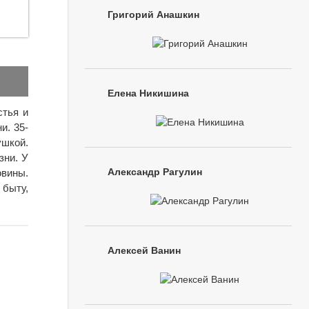
Григорий Анашкин
Елена Никишина
стья и
и. 35-
ушкой.
зни. У
Александр Рагулин
овины.
 быту,
Алексей Ванин