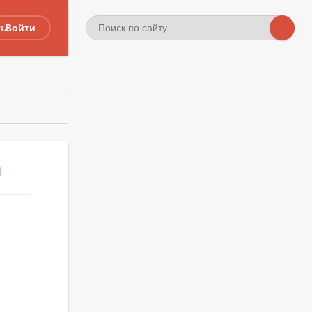
ты
Войти
И