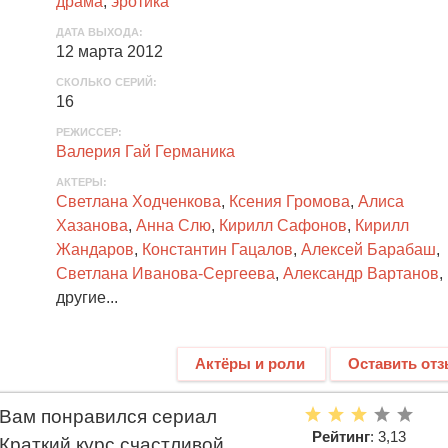
драма
,
эротика
ДАТА ВЫХОДА
:
12 марта 2012
СКОЛЬКО СЕРИЙ
:
16
РЕЖИССЕР:
Валерия Гай Германика
АКТЕРЫ
:
Светлана Ходченкова
,
Ксения Громова
,
Алиса
Хазанова
,
Анна Слю
,
Кирилл Сафонов
,
Кирилл
Жандаров
,
Константин Гацалов
,
Алексей Барабаш
,
Светлана Иванова-Сергеева
,
Александр Вартанов
,
другие...
Актёры и роли
Оставить от
Вам понравился сериал
Рейтинг
: 3,13
Краткий курс счастливой