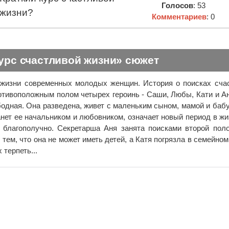
Голосов
: 53
жизни?
Комментариев
: 0
урс счастливой жизни» сюжет
жизни современных молодых женщин. История о поисках сча
отивоположным полом четырех героинь - Саши, Любы, Кати и Ан
бодная. Она разведена, живет с маленьким сыном, мамой и баб
анет ее начальником и любовником, означает новый период в жи
 благополучно. Секретарша Аня занята поисками второй пол
 тем, что она не может иметь детей, а Катя погрязла в семейном
 терпеть...