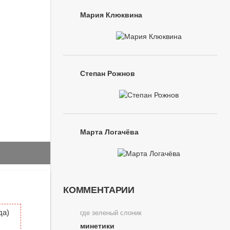
Мария Клюквина
Степан Рожнов
Марта Логачёва
КОММЕНТАРИИ
да)
где зеленый слоник
минетики