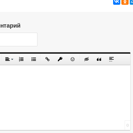
ентарий
0