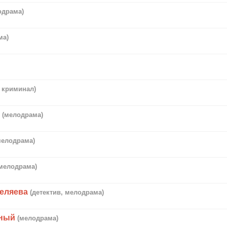
одрама)
ма)
, криминал)
а
(мелодрама)
мелодрама)
мелодрама)
еляева
(детектив, мелодрама)
нный
(мелодрама)