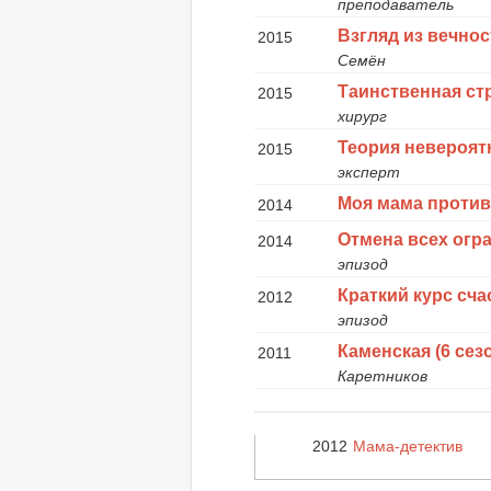
преподаватель
Взгляд из вечнос
2015
Семён
Таинственная ст
2015
хирург
Теория невероят
2015
эксперт
Моя мама проти
2014
Отмена всех огр
2014
эпизод
Краткий курс сч
2012
эпизод
Каменская (6 сез
2011
Каретников
2012
Мама-детектив