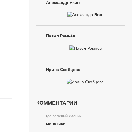
Александр Якин
Павел Ремнёв
Ирина Скобцева
КОММЕНТАРИИ
где зеленый слоник
минетики