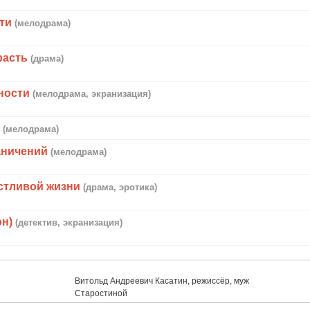
ти
(мелодрама)
расть
(драма)
ности
(мелодрама, экранизация)
в
(мелодрама)
аничений
(мелодрама)
астливой жизни
(драма, эротика)
он)
(детектив, экранизация)
Витольд Андреевич Касатин, режиссёр, муж
Старостиной