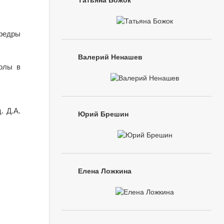
Татьяна Божок
афедры
Валерий Ненашев
колы в
. Д.А.
Юрий Брешин
Елена Ложкина