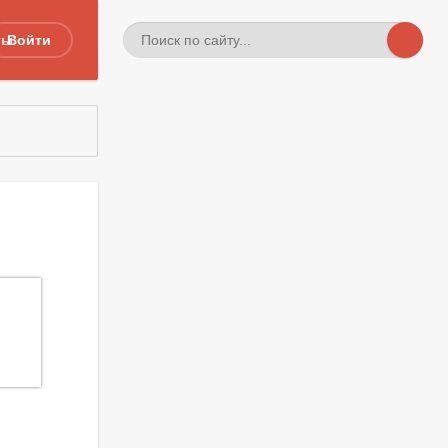
ты
Войти