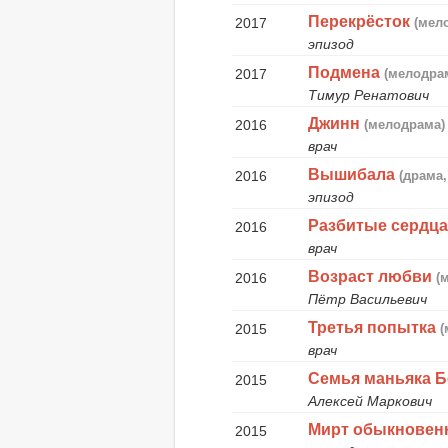
Перекрёсток
2017
(мел
эпизод
Подмена
2017
(мелодра
Тимур Ренатович
Джинн
2016
(мелодрама)
врач
Вышибала
2016
(драма
эпизод
Разбитые сердц
2016
врач
Возраст любви
2016
(
Пётр Васильевич
Третья попытка
2015
(
врач
Семья маньяка Б
2015
Алексей Маркович
Мирт обыкнове
2015