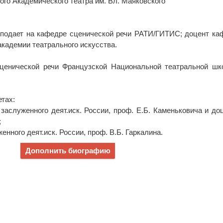
ского Академического театра им. Вл. Маяковского
преподает на кафедре сценической речи РАТИ/ГИТИС; доцент к
академии театрального искусства.
 сценической речи Французской Национальной театральной ш
етах:
заслуженного деят.иск. России, проф. Е.Б. Каменьковича и доц
;
енного деят.иск. России, проф. В.Б. Гаркалина.
Дополнить биографию