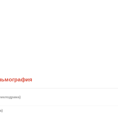
льмография
, мелодрама)
а)