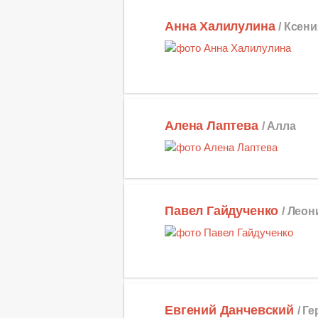
Анна Халилулина
/ Ксени
Алена Лаптева
/ Алла
Павел Гайдученко
/ Лео
Евгений Данчевский
/ Г