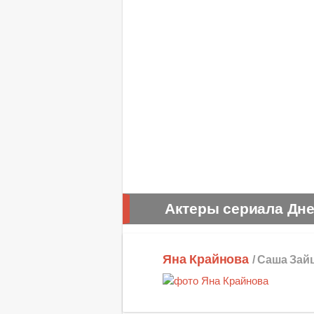
Актеры сериала Дне
Яна Крайнова
/ Саша Зай