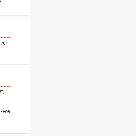
да)
т)
льное