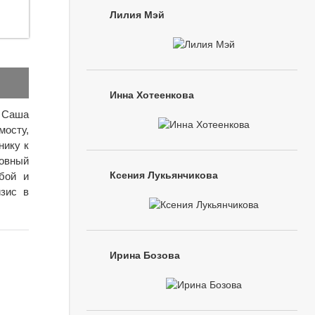
Лилия Мэй
Инна Хотеенкова
а Саша
мосту,
нику к
овный
Ксения Лукьянчикова
бой и
изис в
Ирина Бозова