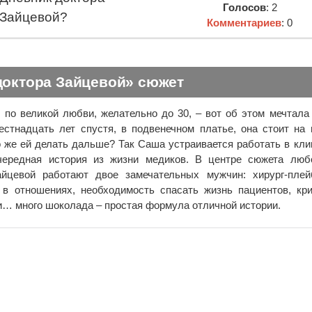
Голосов
: 2
Зайцевой?
Комментариев
: 0
доктора Зайцевой» сюжет
 по великой любви, желательно до 30, – вот об этом мечтал
естнадцать лет спустя, в подвенечном платье, она стоит на 
о же ей делать дальше? Так Саша устраивается работать в кли
ередная история из жизни медиков. В центре сюжета люб
айцевой работают двое замечательных мужчин: хирург-плей
а в отношениях, необходимость спасать жизнь пациентов, кр
 и… много шоколада – простая формула отличной истории.