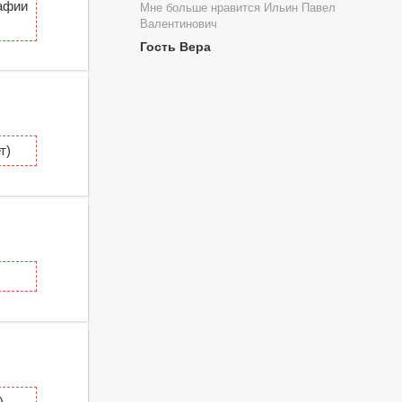
афии
Мне больше нравится Ильин Павел
Валентинович
Гость Вера
т)
)