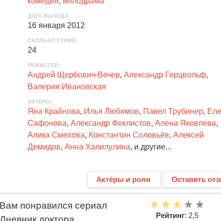
комедия
,
мелодрама
ДАТА ВЫХОДА
:
16 января 2012
СКОЛЬКО СЕРИЙ
:
24
РЕЖИССЕР:
Андрей Щербович-Вечер
,
Александр Герцвольф
,
Валерия Ивановская
АКТЕРЫ
:
Яна Крайнова
,
Илья Любимов
,
Павел Трубинер
,
Еле
Сафонова
,
Александр Феклистов
,
Алена Яковлева
,
Алика Смехова
,
Константин Соловьёв
,
Алексей
Демидов
,
Анна Халилулина
, и другие...
Актёры и роли
Оставить от
Вам понравился сериал
Рейтинг
: 2,5
Дневник доктора