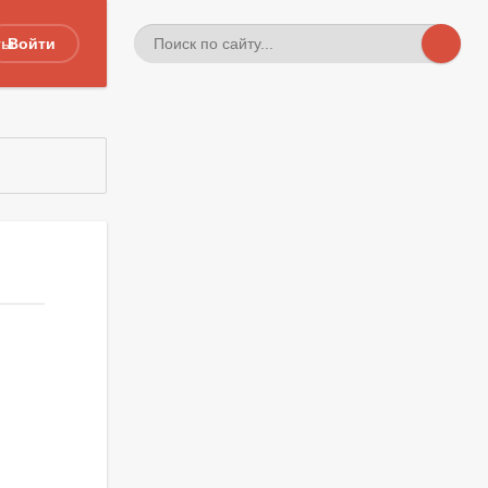
ты
Войти