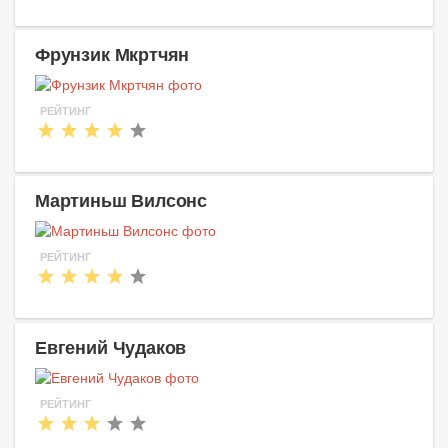
Фрунзик Мкртчян
РЕЙТИНГ
Мартиньш Вилсонс
РЕЙТИНГ
Евгений Чудаков
РЕЙТИНГ