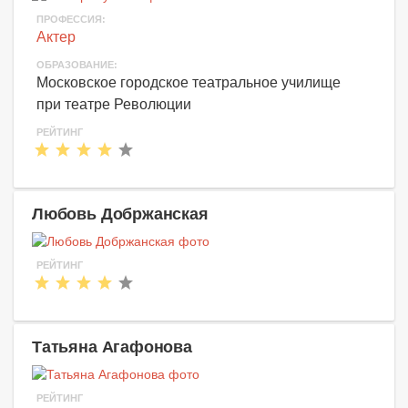
ПРОФЕССИЯ:
Актер
ОБРАЗОВАНИЕ:
Московское городское театральное училище
при театре Революции
РЕЙТИНГ
Любовь Добржанская
РЕЙТИНГ
Татьяна Агафонова
РЕЙТИНГ