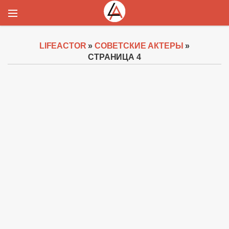
LIFEACTOR
»
СОВЕТСКИЕ АКТЕРЫ
»
СТРАНИЦА 4