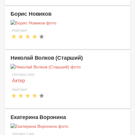
Борис Новиков
РЕЙТИНГ
Николай Волков (Старший)
ПРОФЕССИЯ:
Актер
РЕЙТИНГ
Екатерина Воронина
ПРОФЕССИЯ: