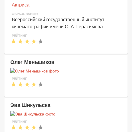
Актриса
ОБРАЗОВАНИЕ:
Всероссийский государственный институт
кинематографии имени С. А. Герасимова
РЕЙТИНГ
Олег Меньшиков
РЕЙТИНГ
Эва Шикульска
РЕЙТИНГ