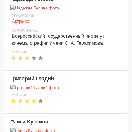
ПРОФЕССИЯ:
Актриса
ОБРАЗОВАНИЕ:
Всероссийский государственный институт
кинематографии имени С. А. Герасимова
РЕЙТИНГ
Григорий Гладий
РЕЙТИНГ
Раиса Куркина