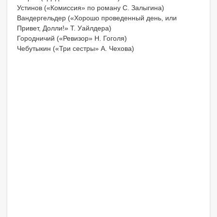
Устинов («Комиссия» по роману С. Залы­гина)
Вандергельдер («Хорошо проведенный день, или
Привет, Долли!» Т. Уайлдера)
Городничий («Ревизор» Н. Гоголя)
Чебутыкин («Три сестры» А. Чехова)