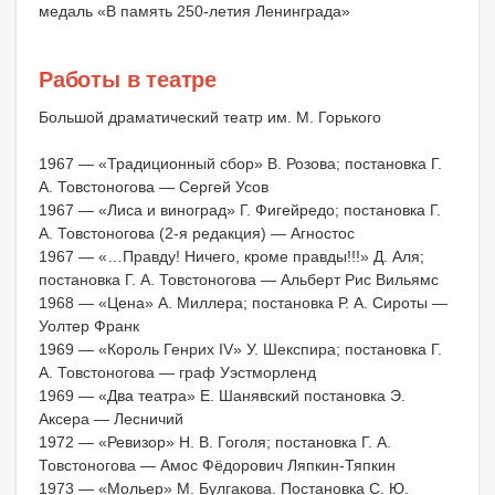
медаль «В память 250-летия Ленинграда»
Работы в театре
Большой драматический театр им. М. Горького
1967 — «Традиционный сбор» В. Розова; постановка Г.
А. Товстоногова — Сергей Усов
1967 — «Лиса и виноград» Г. Фигейредо; постановка Г.
А. Товстоногова (2-я редакция) — Агностос
1967 — «…Правду! Ничего, кроме правды!!!» Д. Аля;
постановка Г. А. Товстоногова — Альберт Рис Вильямс
1968 — «Цена» A. Миллера; постановка Р. А. Сироты —
Уолтер Франк
1969 — «Король Генрих IV» У. Шекспира; постановка Г.
А. Товстоногова — граф Уэстморленд
1969 — «Два театра» Е. Шанявский постановка Э.
Аксера — Лесничий
1972 — «Ревизор» Н. В. Гоголя; постановка Г. А.
Товстоногова — Амос Фёдорович Ляпкин-Тяпкин
1973 — «Мольер» М. Булгакова. Постановка С. Ю.