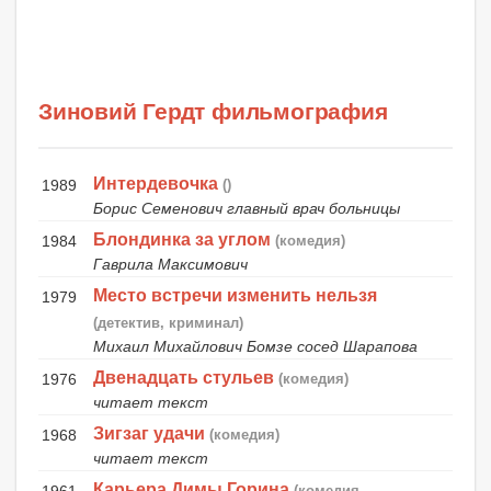
Зиновий Гердт фильмография
Интердевочка
1989
()
Борис Семенович главный врач больницы
Блондинка за углом
1984
(комедия)
Гаврила Максимович
Место встречи изменить нельзя
1979
(детектив, криминал)
Михаил Михайлович Бомзе сосед Шарапова
Двенадцать стульев
1976
(комедия)
читает текст
Зигзаг удачи
1968
(комедия)
читает текст
Карьера Димы Горина
1961
(комедия,