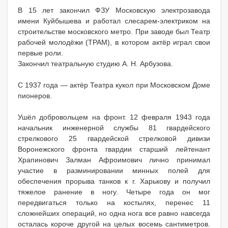
В 15 лет закончил ФЗУ Московскую электрозавода
имени Куйбышева и работал слесарем-электриком на
строительстве московского метро. При заводе был Театр
рабочей молодёжи (ТРАМ), в котором актёр играл свои
первые роли.
Закончил театральную студию А. Н. Арбузова.
С 1937 года — актёр Театра кукол при Московском Доме
пионеров.
Ушёл добровольцем на фронт. 12 февраля 1943 года
начальник инженерной службы 81 гвардейского
стрелкового 25 гвардейской стрелковой дивизи
Воронежского фронта гвардии старший лейтенант
Храпинович Залман Афроимович лично принимал
участие в разминировании минных полей для
обеспечения прорыва танков к г. Харькову и получил
тяжелое ранение в ногу. Четыре года он мог
передвигаться только на костылях, перенес 11
сложнейших операций, но одна нога все равно навсегда
осталась короче другой на целых восемь сантиметров.