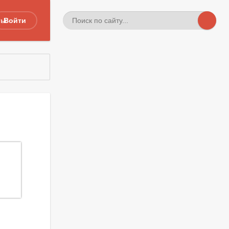
ты
Войти