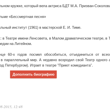
ьном кружке, который вела актриса БДТ М.А. Призван-Соколов
ильме «Бессмертная песня»
ьный институт (1961) в мастерской Е. И. Тиме.
: в Театре имени Ленсовета, в Малом драматическом театре, в 
медии на Литейном.
це 60-х годов посмел обособиться, отъединиться от всео
 в параллельный мир. А недавно возродил свой Театр одного 
од Петербургом). Играет в театре "Приют комедианта".
Дополнить биографию
8-2015, 12:48