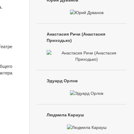
Юрий Дуванов
а.
Анастасия Ричи (Анастасия
Приходько)
Театре
бщего
актера
Эдуард Орлов
Людмила Карауш