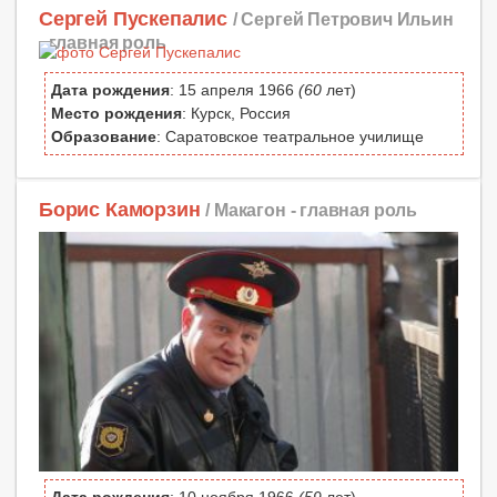
Сергей Пускепалис
/ Сергей Петрович Ильин
-
главная роль
Дата рождения
: 15 апреля 1966
(60
лет)
Место рождения
: Курск, Россия
Образование
: Саратовское театральное училище
Борис Каморзин
/ Макагон -
главная роль
Дата рождения
: 10 ноября 1966
(59
лет)