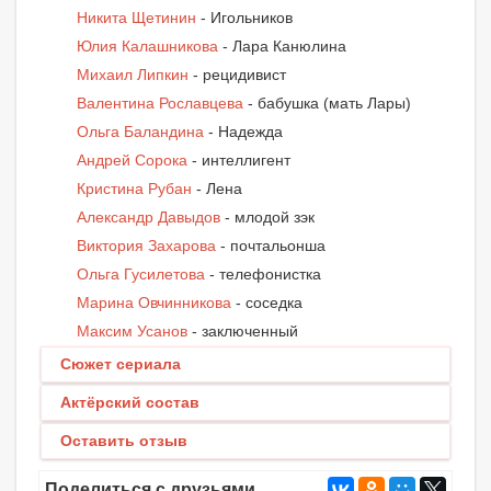
Никита Щетинин
- Игольников
Юлия Калашникова
- Лара Канюлина
Михаил Липкин
- рецидивист
Валентина Рославцева
- бабушка (мать Лары)
Ольга Баландина
- Надежда
Андрей Сорока
- интеллигент
Кристина Рубан
- Лена
Александр Давыдов
- млодой зэк
Виктория Захарова
- почтальонша
Ольга Гусилетова
- телефонистка
Марина Овчинникова
- соседка
Максим Усанов
- заключенный
Сюжет сериала
Актёрский состав
Оставить отзыв
Поделиться с друзьями