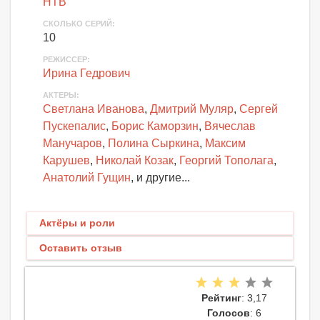
НТВ
СКОЛЬКО СЕРИЙ
:
10
РЕЖИССЕР:
Ирина Гедрович
АКТЕРЫ
:
Светлана Иванова
,
Дмитрий Муляр
,
Сергей
Пускепалис
,
Борис Каморзин
,
Вячеслав
Манучаров
,
Полина Сыркина
,
Максим
Карушев
,
Николай Козак
,
Георгий Тополага
,
Анатолий Гущин
, и другие...
Актёры и роли
Оставить отзыв
Рейтинг
: 3,17
Голосов
: 6