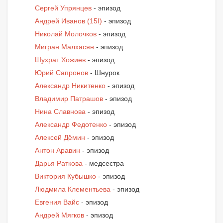
Сергей Упрянцев
- эпизод
Андрей Иванов (15I)
- эпизод
Николай Молочков
- эпизод
Мигран Малхасян
- эпизод
Шухрат Хожиев
- эпизод
Юрий Сапронов
- Шнурок
Александр Никитенко
- эпизод
Владимир Патрашов
- эпизод
Нина Славнова
- эпизод
Александр Федотенко
- эпизод
Алексей Дёмин
- эпизод
Антон Аравин
- эпизод
Дарья Раткова
- медсестра
Виктория Кубышко
- эпизод
Людмила Клементьева
- эпизод
Евгения Вайс
- эпизод
Андрей Мягков
- эпизод