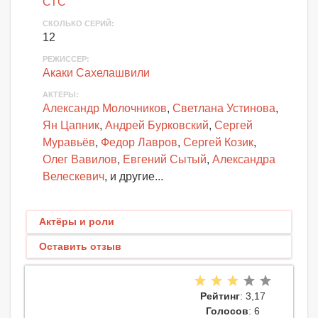
СТС
СКОЛЬКО СЕРИЙ
:
12
РЕЖИССЕР:
Акаки Сахелашвили
АКТЕРЫ
:
Александр Молочников
,
Светлана Устинова
,
Ян Цапник
,
Андрей Бурковский
,
Сергей
Муравьёв
,
Федор Лавров
,
Сергей Козик
,
Олег Вавилов
,
Евгений Сытый
,
Александра
Велескевич
, и другие...
Актёры и роли
Оставить отзыв
Рейтинг
: 3,17
Голосов
: 6