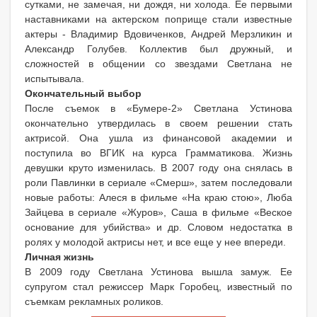
сутками, не замечая, ни дождя, ни холода. Ее первыми
наставниками на актерском поприще стали известные
актеры - Владимир Вдовиченков, Андрей Мерзликин и
Александр Голубев. Коллектив был дружный, и
сложностей в общении со звездами Светлана не
испытывала.
Окончательный выбор
После съемок в «Бумере-2» Светлана Устинова
окончательно утвердилась в своем решении стать
актрисой. Она ушла из финансовой академии и
поступила во ВГИК на курса Грамматикова. Жизнь
девушки круто изменилась. В 2007 году она снялась в
роли Павлинки в сериале «Смерш», затем последовали
новые работы: Алеся в фильме «На краю стою», Люба
Зайцева в сериале «Журов», Саша в фильме «Веское
основание для убийства» и др. Словом недостатка в
ролях у молодой актрисы нет, и все еще у нее впереди.
Личная жизнь
В 2009 году Светлана Устинова вышла замуж. Ее
супругом стал режиссер Марк Горобец, известный по
съемкам рекламных роликов.