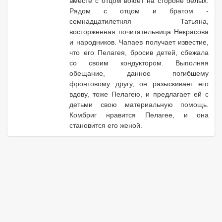
вместе с отцом воюет на стороне белых.
Рядом с отцом и братом -
семнадцатилетняя Татьяна,
восторженная почитательница Некрасова
и народников. Чапаев получает известие,
что его Пелагея, бросив детей, сбежала
со своим кондуктором. Выполняя
обещание, данное погибшему
фронтовому другу, он разыскивает его
вдову, тоже Пелагею, и предлагает ей с
детьми свою материальную помощь.
Комбриг нравится Пелагее, и она
становится его женой.