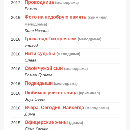
Проводница
2017
(мелодрама)
Роман
Фото на недобрую память
2016
(криминал,
мелодрама)
Коля Нечаев
Гроза над Тихоречьем
2016
(мелодрама)
эпизод
Нити судьбы
2016
(мелодрама)
Слава
Свой чужой сын
2016
(мелодрама)
Роман Громов
Подкидыши
2016
(мелодрама)
Любимая учительница
2016
(криминал)
друг Севы
Вчера. Сегодня. Навсегда
2016
(мелодрама)
Дима
Офицерские жены
2015
(драма)
Лёня Клочко