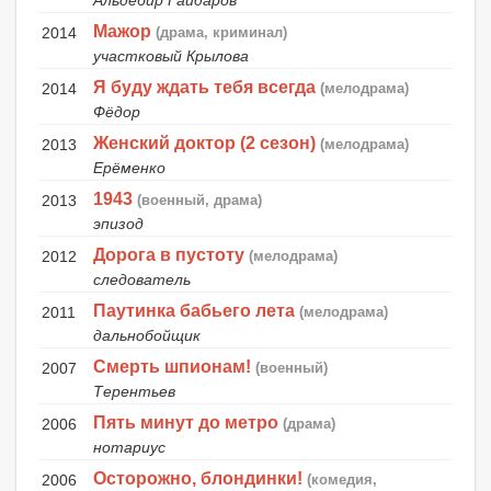
Альдебир Гайдаров
Мажор
2014
(драма, криминал)
участковый Крылова
Я буду ждать тебя всегда
2014
(мелодрама)
Фёдор
Женский доктор (2 сезон)
2013
(мелодрама)
Ерёменко
1943
2013
(военный, драма)
эпизод
Дорога в пустоту
2012
(мелодрама)
следователь
Паутинка бабьего лета
2011
(мелодрама)
дальнобойщик
Смерть шпионам!
2007
(военный)
Терентьев
Пять минут до метро
2006
(драма)
нотариус
Осторожно, блондинки!
2006
(комедия,