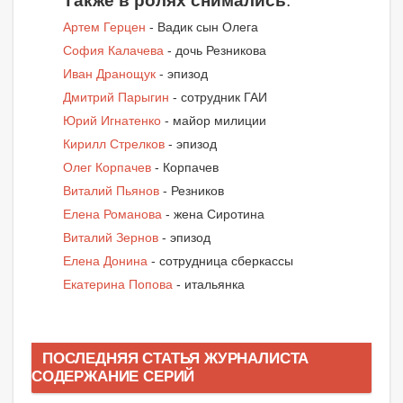
Также в ролях снимались
:
Артем Герцен
- Вадик сын Олега
София Калачева
- дочь Резникова
Иван Дранощук
- эпизод
Дмитрий Парыгин
- сотрудник ГАИ
Юрий Игнатенко
- майор милиции
Кирилл Стрелков
- эпизод
Олег Корпачев
- Корпачев
Виталий Пьянов
- Резников
Елена Романова
- жена Сиротина
Виталий Зернов
- эпизод
Елена Донина
- сотрудница сберкассы
Екатерина Попова
- итальянка
ПОСЛЕДНЯЯ СТАТЬЯ ЖУРНАЛИСТА
СОДЕРЖАНИЕ СЕРИЙ