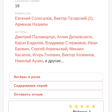
СКОЛЬКО СЕРИЙ
:
16
РЕЖИССЕР:
Евгений Сологалов
,
Виктор Татарский (2)
,
Арменак Назикян
АКТЕРЫ
:
Дмитрий Паламарчук
,
Агния Дитковските
,
Карэн Бадалов
,
Владимир Стержаков
,
Иван
Бровин
,
Сергей Апрельский
,
Михаил
Касапов
,
Игорь Головин
,
Виктор Хозяинов
,
Николай Аузин
, и другие...
Актёры и роли
Содержание серий
Оставить отзыв
Рейтинг
: 5