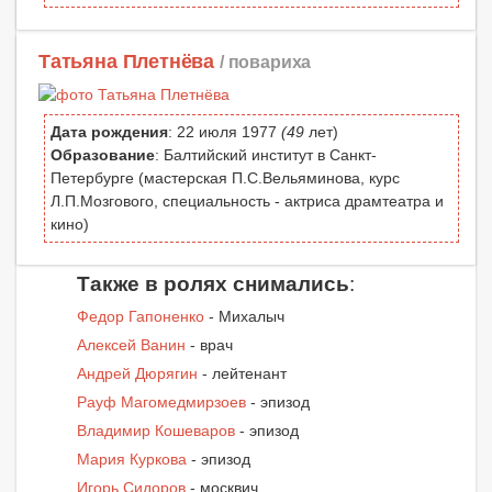
Татьяна Плетнёва
/ повариха
Дата рождения
: 22 июля 1977
(49
лет)
Образование
: Балтийский институт в Санкт-
Петербурге (мастерская П.С.Вельяминова, курс
Л.П.Мозгового, специальность - актриса драмтеатра и
кино)
Также в ролях снимались
:
Федор Гапоненко
- Михалыч
Алексей Ванин
- врач
Андрей Дюрягин
- лейтенант
Рауф Магомедмирзоев
- эпизод
Владимир Кошеваров
- эпизод
Мария Куркова
- эпизод
Игорь Сидоров
- москвич