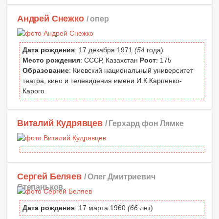
Андрей Снежко
/ опер
Дата рождения
: 17 декабря 1971
(54
года)
Место рождения
: СССР, Казахстан
Рост
: 175
Образование
: Киевский национальный университет
театра, кино и телевидения имени И.К.Карпенко-
Карого
Виталий Кудрявцев
/ Герхард фон Лямке
Сергей Беляев
/ Олег Дмитриевич
Степаньков
Дата рождения
: 17 марта 1960
(66
лет)