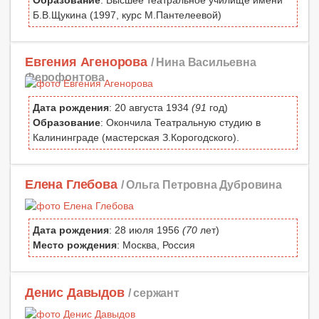
Образование
: Высшее театральное училище имени
Б.В.Щукина (1997, курс М.Пантелеевой)
Евгения Агенорова
/ Нина Васильевна
Ферофонтова
Дата рождения
: 20 августа 1934
(91
год)
Образование
: Окончила Театральную студию в
Калининграде (мастерская З.Корогодского).
Елена Глебова
/ Ольга Петровна Дубровина
Дата рождения
: 28 июля 1956
(70
лет)
Место рождения
: Москва, Россия
Денис Давыдов
/ сержант