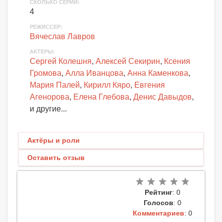
СКОЛЬКО СЕРИЙ
:
4
РЕЖИССЕР:
Вячеслав Лавров
АКТЕРЫ
:
Сергей Колешня
,
Алексей Секирин
,
Ксения
Громова
,
Алла Иванцова
,
Анна Каменкова
,
Мария Палей
,
Кирилл Кяро
,
Евгения
Агенорова
,
Елена Глебова
,
Денис Давыдов
,
и другие...
Актёры и роли
Оставить отзыв
Рейтинг
: 0
Голосов
: 0
Комментариев
: 0