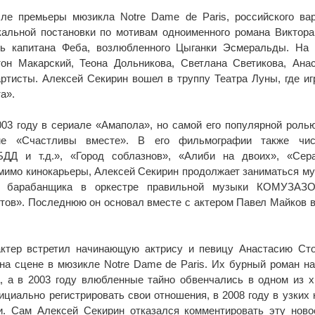
сле премьеры мюзикла Notre Dame de Paris, российского ва
альной постановки по мотивам одноименного романа Виктора
ь капитана Феба, возлюбленного Цыганки Эсмеральды. На 
он Макарский, Теона Дольникова, Светлана Светикова, Ана
ртисты. Алексей Секирин вошел в труппу Театра Луны, где иг
а».
003 году в сериале «Амапола», но самой его популярной роль
ме «Счастливы вместе». В его фильмографии также чис
БДД и т.д.», «Город соблазнов», «Алиби на двоих», «Сер
омимо кинокарьеры, Алексей Секирин продолжает заниматься м
е барабанщика в оркестре правильной музыки КОМУЗАЗ
нтов». Последнюю он основал вместе с актером Павел Майков 
тер встретил начинающую актрису и певицу Анастасию Сто
на сцене в мюзикле Notre Dame de Paris. Их бурный роман н
, а в 2003 году влюбленные тайно обвенчались в одном из 
циально регистрировать свои отношения, в 2008 году в узких 
и. Сам Алексей Секирин отказался комментировать эту ново