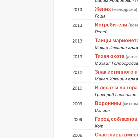
Вадим Родионович 
Жених
2013
(мелодрама)
Гоша
Истребители
2013
(вое
Репей
Танцы марионет
2013
Макар Илюшин
глав
Тихая охота
2013
(дете
Михаил Голобородо
Знак истинного 
2012
Макар Илюшин
глав
В лесах и на гор
2010
Григорий Горюшкин
Воронины
2009
(ситком
Володя
Город соблазнов
2009
Кот
Счастливы вмес
2006