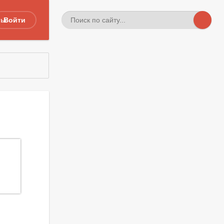
ты
Войти