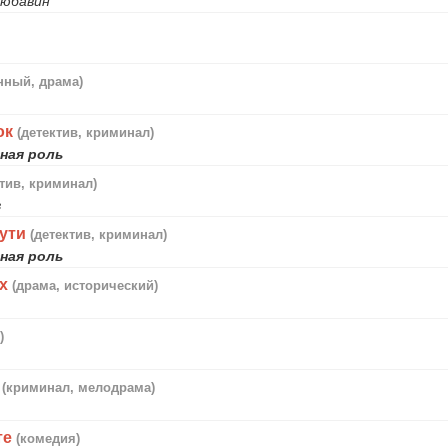
Любавин
нный, драма)
ок
(детектив, криминал)
ная роль
ктив, криминал)
в
пути
(детектив, криминал)
ная роль
ах
(драма, исторический)
)
(криминал, мелодрама)
те
(комедия)