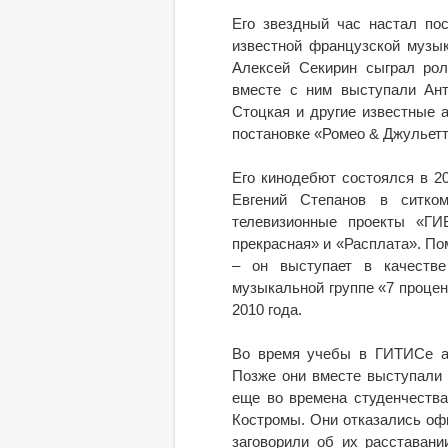
Его звездный час настал по
известной французской музык
Алексей Секирин сыграл рол
вместе с ним выступали Ант
Стоцкая и другие известные а
постановке «Ромео & Джульетт
Его кинодебют состоялся в 2
Евгений Степанов в ситко
телевизионные проекты «ГИ
прекрасная» и «Расплата». П
– он выступает в качеств
музыкальной группе «7 проце
2010 года.
Во время учебы в ГИТИСе ак
Позже они вместе выступали 
еще во времена студенчества
Костромы. Они отказались офи
заговорили об их расставани