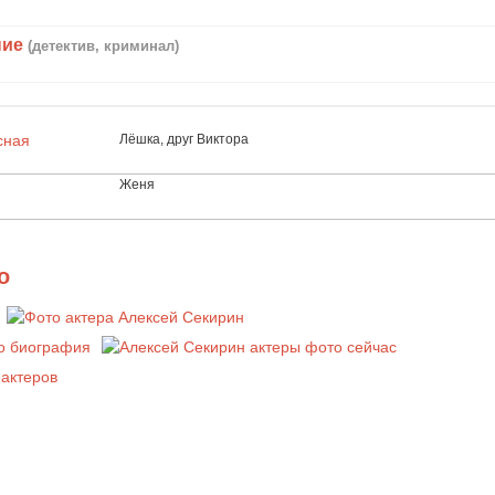
ние
(детектив, криминал)
сная
Лёшка, друг Виктора
Женя
о