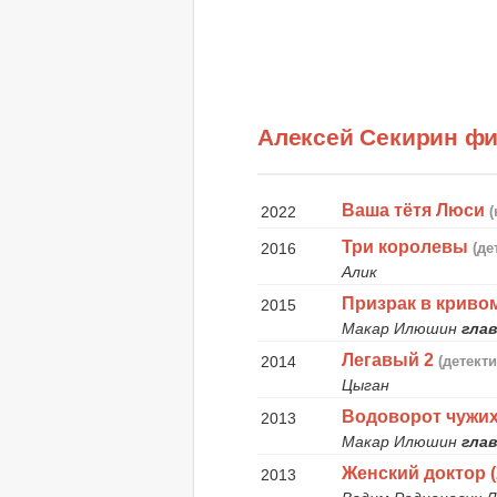
Алексей Секирин ф
Ваша тётя Люси
2022
Три королевы
2016
(де
Алик
Призрак в криво
2015
Макар Илюшин
глав
Легавый 2
2014
(детекти
Цыган
Водоворот чужи
2013
Макар Илюшин
глав
Женский доктор (
2013