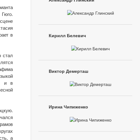
Александр Глинский
рианта
 Гюго.
сцене
стасия
рает в
Кирилл Белевич
ю стал
лятся
афима
Виктор Демерташ
узыкой
О и в
весной
Ирина Чипиженко
цкую.
ачался
храмов
кругах
сть, а