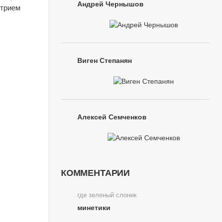
Андрей Чернышов
итрием
Виген Степанян
Алексей Семченков
КОММЕНТАРИИ
где зеленый слоник
минетики