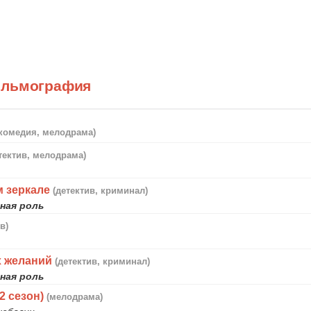
ильмография
(комедия, мелодрама)
тектив, мелодрама)
м зеркале
(детектив, криминал)
ная роль
в)
х желаний
(детектив, криминал)
ная роль
2 сезон)
(мелодрама)