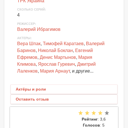
ТРК Украина
СКОЛЬКО СЕРИЙ
:
4
РЕЖИССЕР:
Валерий Ибрагимов
АКТЕРЫ
:
Вера Шпак
,
Тимофей Каратаев
,
Валерий
Баринов
,
Николай Боклан
,
Евгений
Ефремов
,
Денис Мартынов
,
Мария
Климова
,
Ярослав Гуревич
,
Дмитрий
Лаленков
,
Мария Арнаут
, и другие...
Актёры и роли
Оставить отзыв
Рейтинг
: 3,6
Голосов
: 5