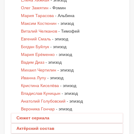
Елена Хижная
- эпизод
Олег Замятин
- Фомин
Мария Тарасова
- Альбина
Максим Костюнин
- эпизод
Виталий Челканов
- Тимофей
Евгений Смаль
- эпизод
Богдан Буйлук
- эпизод
Мария Ерёменко
- эпизод
Вадим Диаз
- эпизод
Михаил Чертилин
- эпизод
Иванна Лупу
- эпизод
Кристина Киселёва
- эпизод
Владислав Куницын
- эпизод
Анатолий Голубовский
- эпизод
Вероника Гончар
- эпизод
Сюжет сериала
Актёрский состав