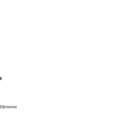
а
. Щепкина