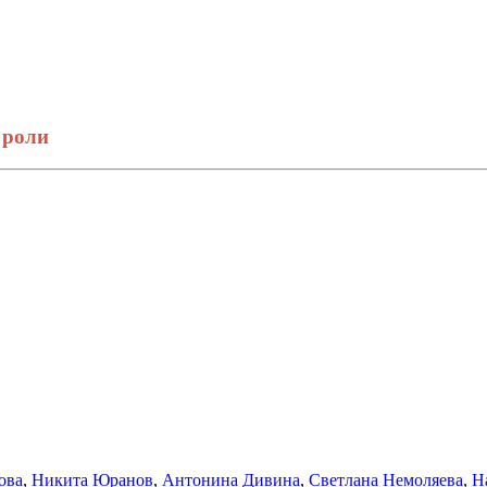
 роли
ова
,
Никита Юранов
,
Антонина Дивина
,
Светлана Немоляева
,
Н