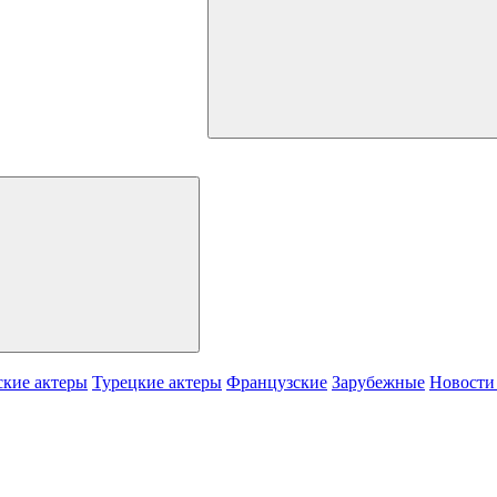
кие актеры
Турецкие актеры
Французские
Зарубежные
Новости