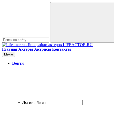
LIFEACTOR.RU
Главная
Актёры
Актрисы
Контакты
Меню
Войти
Логин: