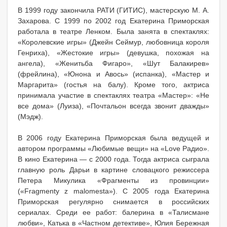
В 1999 году закончила РАТИ (ГИТИС), мастерскую М. А.
Захарова. С 1999 по 2002 год Екатерина Приморская
работала в театре Ленком. Была занята в спектаклях:
«Королевские игры» (Джейн Сеймур, любовница короля
Генриха), «Жестокие игры» (девушка, похожая на
ангела), «Женитьба Фигаро», «Шут Балакирев»
(фрейлина), «Юнона и Авось» (испанка), «Мастер и
Маргарита» (гостья на балу). Кроме того, актриса
принимала участие в спектаклях театра «Мастер»: «Не
все дома» (Луиза), «Почтальон всегда звонит дважды»
(Мэдж).
В 2006 году Екатерина Приморская была ведущей и
автором программы «Любимые вещи» на «Love Радио».
В кино Екатерина — с 2000 года. Тогда актриса сыграла
главную роль Дарьи в картине словацкого режиссера
Петера Микулика «Фрагменты из провинции»
(«Fragmenty z malomesta»). С 2005 года Екатерина
Приморская регулярно снимается в российских
сериалах. Среди ее работ: балерина в «Талисмане
любви», Катька в «Частном детективе», Юлия Бережная