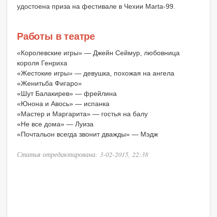
удостоена приза на фестивале в Чехии Marta-99.
Работы в театре
«Королевские игры» — Джейн Сеймур, любовница
короля Генриха
«Жестокие игры» — девушка, похожая на ангела
«Женитьба Фигаро»
«Шут Балакирев» — фрейлина
«Юнона и Авось» — испанка
«Мастер и Маргарита» — гостья на балу
«Не все дома» — Луиза
«Почтальон всегда звонит дважды» — Мэдж
Статья отредактирована: 3-02-2015, 22:38