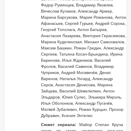
Федор Румянцев, Владимир Яковлев,
Вячеслав Кулаков, Александр Армер,
Марина Барсукова, Мария Романова, Антон
Афанасьев, Сергей Гурьев, Андрей Сорока,
Георгий Тополага, Антон Батырев,
Анастасия Лазарева, Виктория Герасимова,
Марина Куделинская, Михаил Самохвалов,
Максим Башкин, Роман Гредин, Александр
Сергеев, Татьяна Косач-Брындина, Ирина
Баринова, Илья Ждаников, Василий
Фролов, Василий Савинов, Владимир
Чуприков, Андрей Москвичёв, Денис
Варенов, Наталья Унгард, Александр
Серов, Анастасия Денисова, Марина
Зайцева, Василий Шевелилкин, Антон
Эльдаров, Юлия Сулес, Эльмира Мирэль,
Илья Оболонков, Александр Пугачёв,
Матвей Зубалевич, Роман Курцын, Прохор
Дубравин, Ксения Энтелис
Сюжет сериала:
Майор Степан Круча
стоит во главе уголовного розыска