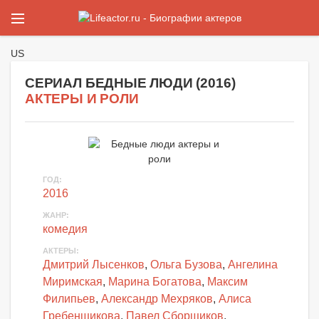
US
СЕРИАЛ БЕДНЫЕ ЛЮДИ (
2016
)
АКТЕРЫ И РОЛИ
ГОД
:
2016
ЖАНР
:
комедия
АКТЕРЫ
:
Дмитрий Лысенков
,
Ольга Бузова
,
Ангелина
Миримская
,
Марина Богатова
,
Максим
Филипьев
,
Александр Мехряков
,
Алиса
Гребенщикова
,
Павел Сборщиков
,