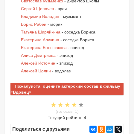
Святослав Кузьменко
- директор школы
Сергей Щепачев
- врач
Владимир Володин
- музыкант
Борис Рабей
- моряк
Татьяна Ширяйкина
- соседка Бориса
Екатерина Аликина
- соседка Бориса
Екатерина Большакова
- эпизод
Алиса Дмитриева
- эпизод
Алексей Истомин
- эпизод
Алексей Цолин
- водолаз
Пожалуйста, оцените актерский состав к фильму
«Вдовец»
(голосов: 1)
Текущий рейтинг: 4
Поделиться с друзьями