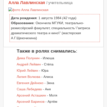
Алла Лавлинская
/ учительница
Дата рождения
: 1 августа 1984
(42
года)
Образование
: Окончила МГУКИ, театрально-
режиссёрский факультет, специальность \"актриса
драматического театра и кино\" (мастерская
А.Г.Щекочихина)
Также в ролях снимались
:
Дима Полунин
- Илюша
Андрей Лейвин
- Стёпа
Юрий Лейвин
- Юра
Лилия Волкова
- Алиса
Евгения Дейнеко
- Зина
Саша Лебедева
- Аня
Арсений Асташкин
- Мотя
Арсений Баринов
- Артём