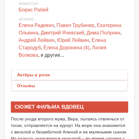
РЕЖИССЕР:
Борис Рабей
АКТЕРЫ
:
Елена Радевич
,
Павел Трубинер
,
Екатерина
Олькина
,
Дмитрий Ячевский
,
Дима Полунин
,
Андрей Лейвин
,
Юрий Лейвин
,
Елена
Стародуб
,
Елена Доронина (4)
,
Лилия
Волкова
, и другие...
Актёры и роли
Отзывы
СЮЖЕТ ФИЛЬМА ВДОВЕЦ
После ухода второго мужа, Вера, пытаясь отвлечься от
тоски, отправляется на курорт. На море она знакомится
с веселой и беззаботной Аленой и ее маленьким сыном.
Но радость оказывается недолгой – во время шторма с