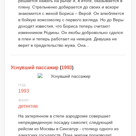
решается нажать на рычаг и, в итоге, оказывается в
плену. Стрельченко добирается до своих и вскоре
знакомится с женой Бориса – Верой. Он влюбляется
в бойкую комсомолку с первого взгляда. Но до Веры
доходят известия, что Бориса теперь считают
изменником Родины. Он якобы добровольно сдался
в плен и теперь работает на немцев. Девушка не
верит в предательство мужа. Она...
Уснувший пассажир
(
1993
)
ГОД:
1993
ЖАНР:
детектив
На затерянном в степи аэродроме совершает
непредвиденную посадку самолет, следующий
рейсом из Москвы в Сингапур - столицу одного из
азиатских государств. Пока экипаж производит