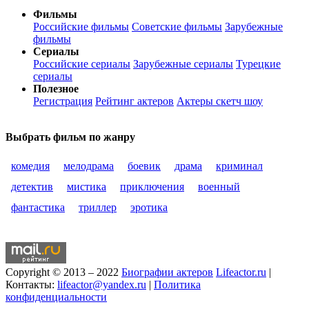
Фильмы
Российские фильмы
Советские фильмы
Зарубежные
фильмы
Сериалы
Российские сериалы
Зарубежные сериалы
Турецкие
сериалы
Полезное
Регистрация
Рейтинг актеров
Актеры скетч шоу
Выбрать фильм по жанру
комедия
мелодрама
боевик
драма
криминал
детектив
мистика
приключения
военный
фантастика
триллер
эротика
Copyright © 2013 – 2022
Биографии актеров
Lifeactor.ru
|
Контакты:
lifeactor@yandex.ru
|
Политика
конфиденциальности