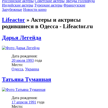
Российские актеры
Советские актеры
Звезды голливуда
Индийские актеры
Турецкие актеры
Французские
Зарубежные
Новости кино
Lifeactor
» Актеры и актрисы
родившиеся в Одесса - Lifeactor.ru
Дарья Легейда
Дата рождения:
20 июля 1993
года
Место:
Одесса
,
Украина
Татьяна Туманная
Дата рождения:
17 апреля 1991
года
Место: