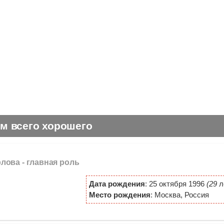
м всего хорошего
рлова -
главная роль
Дата рождения
: 25 октября 1996
(29
л
Место рождения
: Москва, Россия