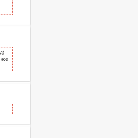
д)
ьное