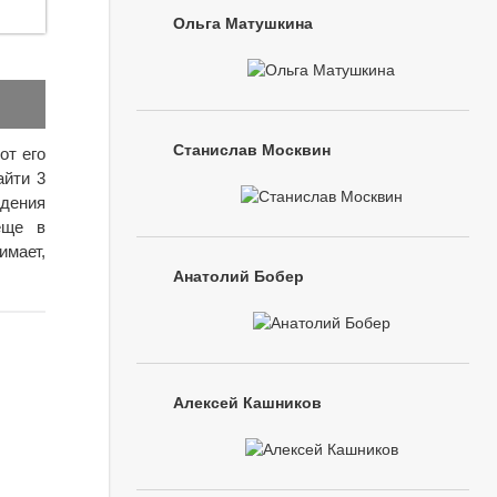
Ольга Матушкина
Станислав Москвин
от его
айти 3
ждения
еще в
имает,
Анатолий Бобер
Алексей Кашников