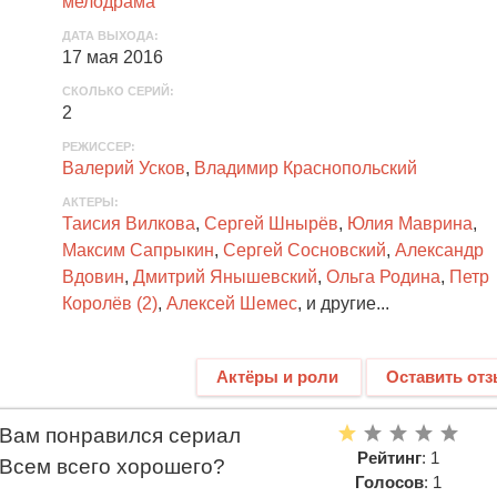
мелодрама
ДАТА ВЫХОДА
:
17 мая 2016
СКОЛЬКО СЕРИЙ
:
2
РЕЖИССЕР:
Валерий Усков
,
Владимир Краснопольский
АКТЕРЫ
:
Таисия Вилкова
,
Сергей Шнырёв
,
Юлия Маврина
,
Максим Сапрыкин
,
Сергей Сосновский
,
Александр
Вдовин
,
Дмитрий Янышевский
,
Ольга Родина
,
Петр
Королёв (2)
,
Алексей Шемес
, и другие...
Актёры и роли
Оставить от
Вам понравился сериал
Рейтинг
: 1
Всем всего хорошего?
Голосов
: 1