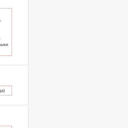
,
й
зыки
да)