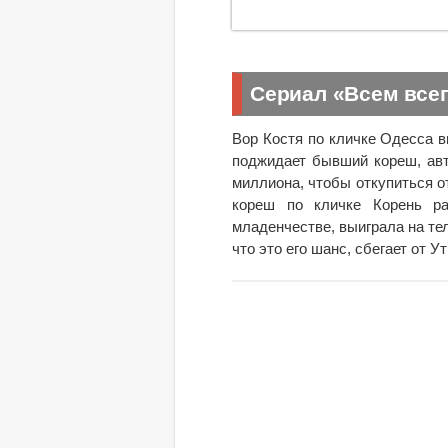
Сериал «Всем все
Вор Костя по кличке Одесса в
поджидает бывший кореш, авт
миллиона, чтобы откупиться о
кореш по кличке Корень ра
младенчестве, выиграла на тел
что это его шанс, сбегает от У