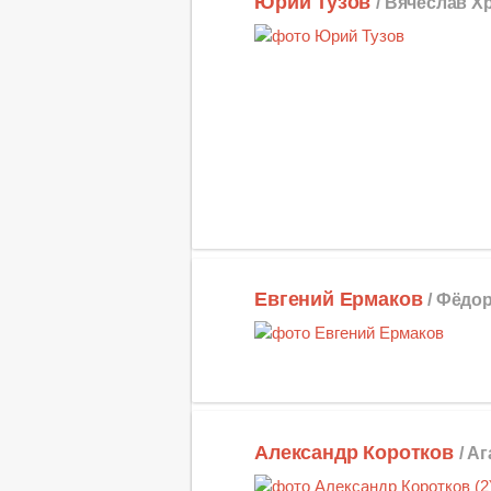
Юрий Тузов
/ Вячеслав Х
Евгений Ермаков
/ Фёдо
Александр Коротков
/ А