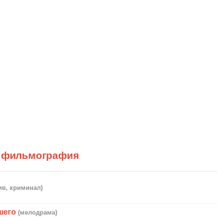
) фильмография
ив, криминал)
шего
(мелодрама)