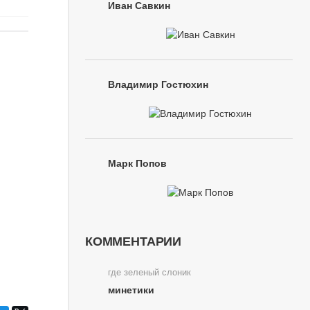
Иван Савкин
Владимир Гостюхин
Марк Попов
КОММЕНТАРИИ
где зеленый слоник
минетики