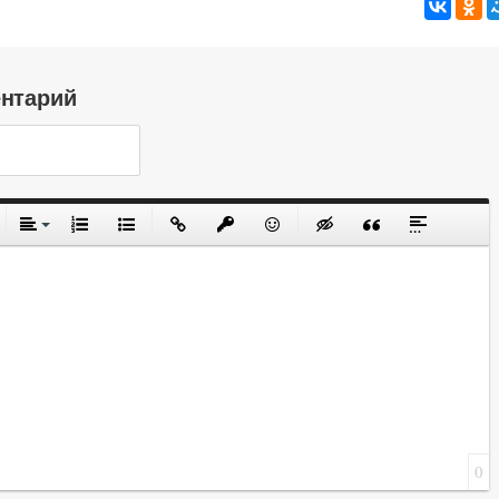
ентарий
0