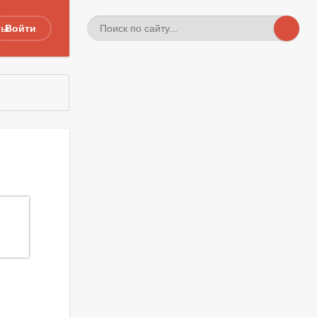
ты
Войти