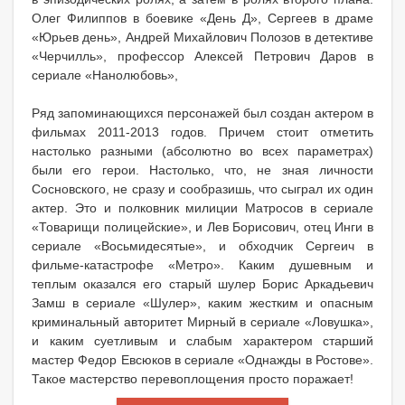
Олег Филиппов в боевике «День Д», Сергеев в драме
«Юрьев день», Андрей Михайлович Полозов в детективе
«Черчилль», профессор Алексей Петрович Даров в
сериале «Нанолюбовь»,
Ряд запоминающихся персонажей был создан актером в
фильмах 2011-2013 годов. Причем стоит отметить
настолько разными (абсолютно во всех параметрах)
были его герои. Настолько, что, не зная личности
Сосновского, не сразу и сообразишь, что сыграл их один
актер. Это и полковник милиции Матросов в сериале
«Товарищи полицейские», и Лев Борисович, отец Инги в
сериале «Восьмидесятые», и обходчик Сергеич в
фильме-катастрофе «Метро». Каким душевным и
теплым оказался его старый шулер Борис Аркадьевич
Замш в сериале «Шулер», каким жестким и опасным
криминальный авторитет Мирный в сериале «Ловушка»,
и каким суетливым и слабым характером старший
мастер Федор Евсюков в сериале «Однажды в Ростове».
Такое мастерство перевоплощения просто поражает!