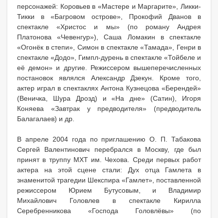
персонажей: Коровьев в «Мастере и Маргарите», Ликки-
Тикки в «Багровом острове», Прокофий Дванов в
спектакле «Христос и мы» (по роману Андрея
Платонова «Чевенгур»), Саша Ломакин в спектакле
«Огонёк в степи», Симон в спектакле «Тамада», Генри в
спектакле «Додо», Гимпл-дурень в спектакле «Тойбеле и
её демон» и другие. Режиссером вышеперечисленных
постановок являлся Александр Дзекун. Кроме того,
актер играл в спектаклях Антона Кузнецова «Берендей»
(Веничка, Шура Дрозд) и «На дне» (Сатин), Игоря
Коняева «Завтрак у предводителя» (предводитель
Балагалаев) и др.
В апреле 2004 года по приглашению О. П. Табакова
Сергей Валентинович перебрался в Москву, где был
принят в труппу МХТ им. Чехова. Среди первых работ
актера на этой сцене стали: Дух отца Гамлета в
знаменитой трагедии Шекспира «Гамлет», поставленной
режиссером Юрием Бутусовым, и Владимир
Михайлович Головлев в спектакле Кирилла
Серебренникова «Господа Головлёвы» (по