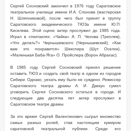
Сергей Сосновский закончил в 1976 году Саратовское
театральное училище имени И.А. Слонова (мастерская
Н. Шляпниковой), после чего был принят в труппу
Саратовского академического ТЮЗа имени Ю.П.
Киселева. Этой сцене актер прослужил до 1985 года.
Играл в спектаклях: «Чайка» А. П. Чехова (Треплев),
«Что делать?» Чернышевского (Чернышевский), «Как
вам это понравится» Шекспира (Шут Оселок),
«Маленькая Баба-Яга» О. Пройслера (Ворон Абрахас).
В 1985 году Сергей Сосновский принял решение
оставить ТЮЗ и создать свой театр в одном из городов
Сибири. Однако, уехать ему было не суждено. Режиссер
Саратовского театра драмы А. И. Дзекун сумел
уговорить Сергея Сосновского остаться в городе. И
следующие два десятка лет актер прослужил в
Саратовском театре драмы.
За это время Сергей Валентинович сыграл множество
самых разных ролей, став настоящим кумиром
саратовской театральной публики. Среди его