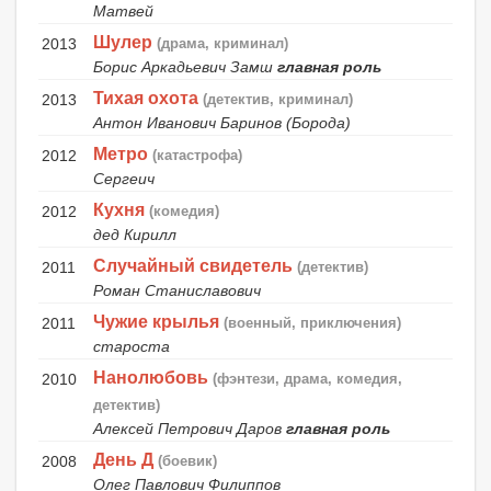
Матвей
Шулер
2013
(драма, криминал)
Борис Аркадьевич Замш
главная роль
Тихая охота
2013
(детектив, криминал)
Антон Иванович Баринов (Борода)
Метро
2012
(катастрофа)
Сергеич
Кухня
2012
(комедия)
дед Кирилл
Случайный свидетель
2011
(детектив)
Роман Станиславович
Чужие крылья
2011
(военный, приключения)
староста
Нанолюбовь
2010
(фэнтези, драма, комедия,
детектив)
Алексей Петрович Даров
главная роль
День Д
2008
(боевик)
Олег Павлович Филиппов