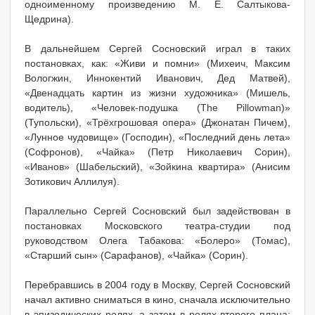
одноименному произведению М. Е. Салтыкова-
Щедрина).
В дальнейшем Сергей Сосновский играл в таких
постановках, как: «Живи и помни» (Михеич, Максим
Вологжин, Иннокентий Иванович, Дед Матвей),
«Двенадцать картин из жизни художника» (Мишель,
водитель), «Человек-подушка (The Pillowman)»
(Тупольски), «Трёхгрошовая опера» (Джонатан Пичем),
«Лунное чудовище» (Господин), «Последний день лета»
(Софронов), «Чайка» (Петр Николаевич Сорин),
«Иванов» (Шабельский), «Зойкина квартира» (Анисим
Зотикович Аллилуя).
Параллельно Сергей Сосновский был задействован в
постановках Московского театра-студии под
руководством Олега Табакова: «Болеро» (Томас),
«Старший сын» (Сарафанов), «Чайка» (Сорин).
Перебравшись в 2004 году в Москву, Сергей Сосновский
начал активно сниматься в кино, сначала исключительно
в эпизодических ролях, а затем в ролях второго плана: