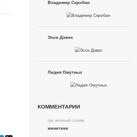
Владимир Скробан
Эсси Дэвис
Лидия Омутных
КОММЕНТАРИИ
где зеленый слоник
минетики