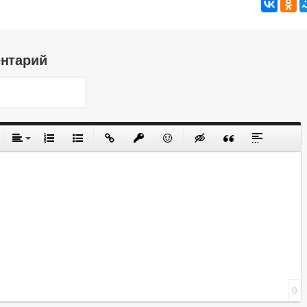
ентарий
0