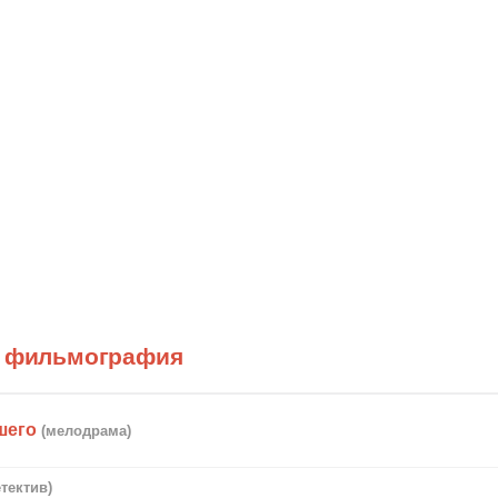
) фильмография
шего
(мелодрама)
етектив)