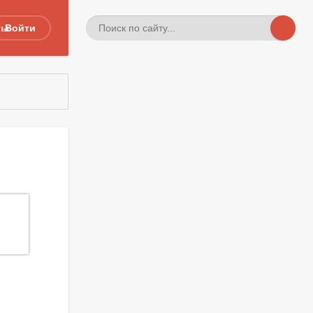
ты
Войти