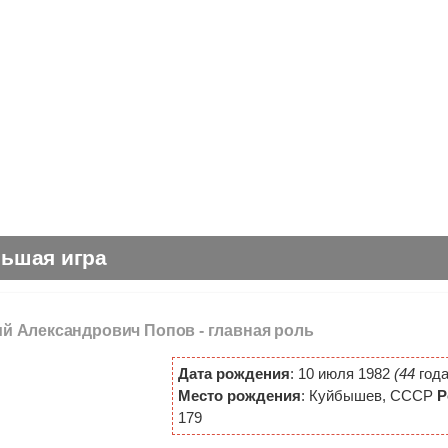
льшая игра
ий Александрович Попов -
главная роль
Дата рождения
: 10 июля 1982
(44
года
Место рождения
: Куйбышев, СССР
Р
179