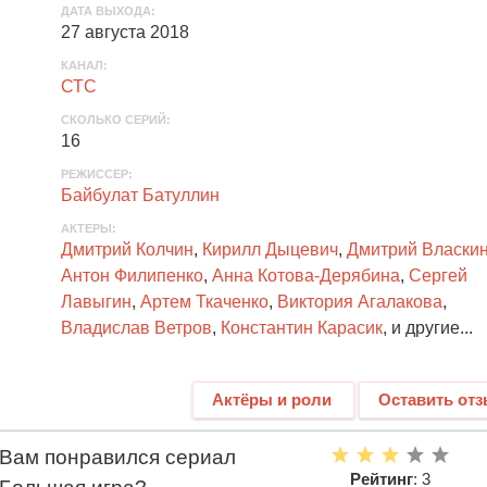
ДАТА ВЫХОДА
:
27 августа 2018
КАНАЛ
:
СТС
СКОЛЬКО СЕРИЙ
:
16
РЕЖИССЕР:
Байбулат Батуллин
АКТЕРЫ
:
Дмитрий Колчин
,
Кирилл Дыцевич
,
Дмитрий Власки
Антон Филипенко
,
Анна Котова-Дерябина
,
Сергей
Лавыгин
,
Артем Ткаченко
,
Виктория Агалакова
,
Владислав Ветров
,
Константин Карасик
, и другие...
Актёры и роли
Оставить от
Вам понравился сериал
Рейтинг
: 3