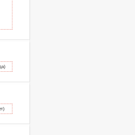
да)
т)