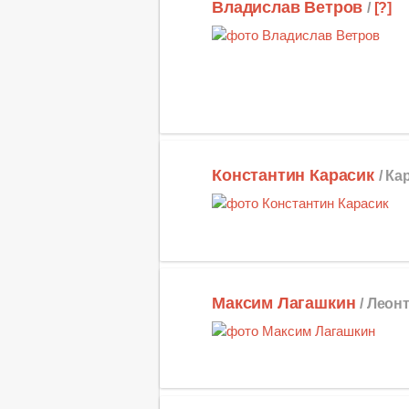
Владислав Ветров
/
[?]
Константин Карасик
/ Ка
Максим Лагашкин
/ Леон