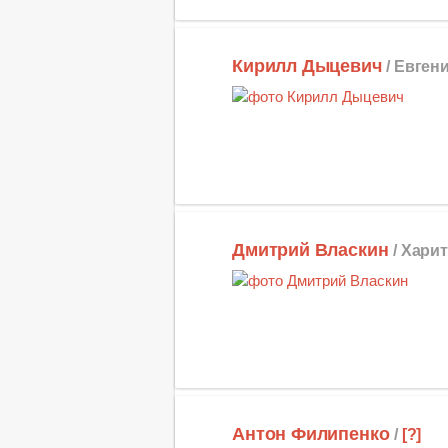
Кирилл Дыцевич
/ Евген
Дмитрий Власкин
/ Хари
Антон Филипенко
/
[?]