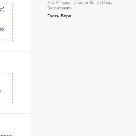
Мне больше нравится Ильин Павел
Валентинович
т)
Гость Вера
го
т