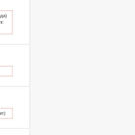
да)
т
:
ет)