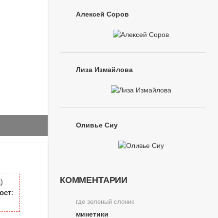
Алексей Соров
Лиза Измайлова
Оливье Сиу
КОММЕНТАРИИ
)
ост
:
где зеленый слоник
минетики