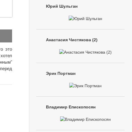
Юрий Шульган
Анастасия Чистякова (2)
то это
хотел
нным"
перед
Эрик Портман
Владимир Епископосян