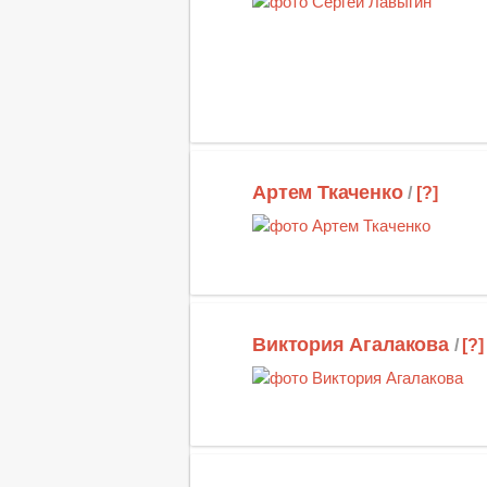
Артем Ткаченко
/
[?]
Виктория Агалакова
/
[?]