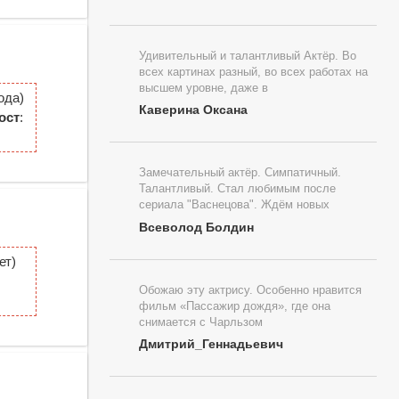
Удивительный и талантливый Актёр. Во
всех картинах разный, во всех работах на
высшем уровне, даже в
ода)
Каверина Оксана
ост
:
Замечательный актёр. Симпатичный.
Талантливый. Стал любимым после
сериала "Васнецова". Ждём новых
Всеволод Болдин
ет)
Обожаю эту актрису. Особенно нравится
фильм «Пассажир дождя», где она
снимается с Чарльзом
Дмитрий_Геннадьевич