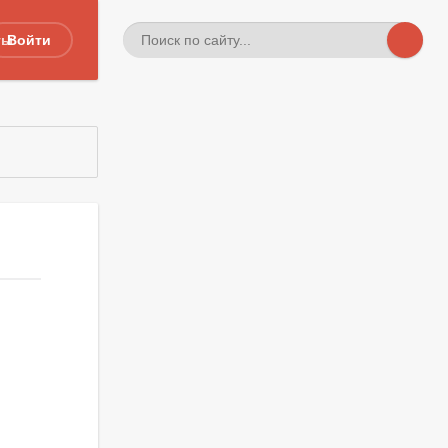
ты
Войти