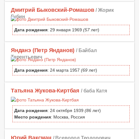
Дмитрий Быковский-Ромашов
/ Жорик
Губин
Дата рождения
: 29 января 1969
(57
лет)
Янданэ (Петр Янданов)
/ Байбал
Терентьевич
Дата рождения
: 24 марта 1957
(69
лет)
Татьяна Жукова-Киртбая
/ баба Катя
Дата рождения
: 24 октября 1939
(86
лет)
Место рождения
: Москва, Россия
Юрий Ваксман
/ Всеволод Теодорович