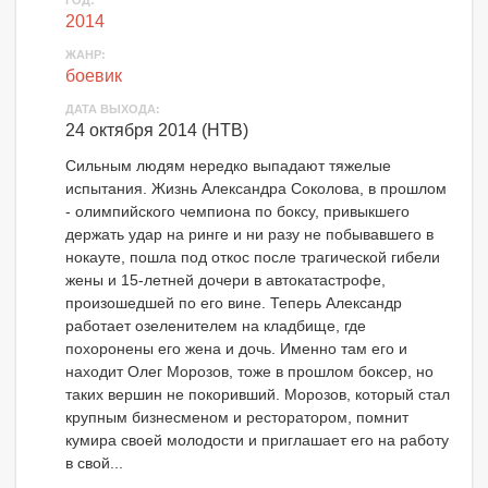
ГОД:
2014
ЖАНР:
боевик
ДАТА ВЫХОДА:
24 октября 2014 (НТВ)
Сильным людям нередко выпадают тяжелые
испытания. Жизнь Александра Соколова, в прошлом
- олимпийского чемпиона по боксу, привыкшего
держать удар на ринге и ни разу не побывавшего в
нокауте, пошла под откос после трагической гибели
жены и 15-летней дочери в автокатастрофе,
произошедшей по его вине. Теперь Александр
работает озеленителем на кладбище, где
похоронены его жена и дочь. Именно там его и
находит Олег Морозов, тоже в прошлом боксер, но
таких вершин не покоривший. Морозов, который стал
крупным бизнесменом и ресторатором, помнит
кумира своей молодости и приглашает его на работу
в свой...