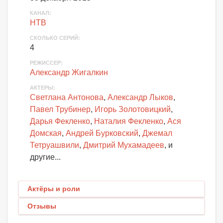
КАНАЛ:
НТВ
СКОЛЬКО СЕРИЙ:
4
РЕЖИССЕР:
Александр Жигалкин
АКТЕРЫ
:
Светлана Антонова
,
Александр Лыков
,
Павел Трубинер
,
Игорь Золотовицкий
,
Дарья Фекленко
,
Наталия Фекленко
,
Ася
Домская
,
Андрей Бурковский
,
Джемал
Тетруашвили
,
Дмитрий Мухамадеев
, и
другие...
Актёры и роли
Отзывы