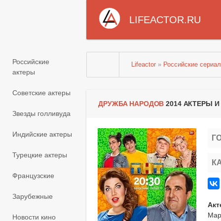
LIFEACTOR.RU
Российские
Lifeactor
»
Российские сериа
актеры
Советские актеры
ДРУЖБА НАРОДОВ
2014 АКТЕРЫ И
Звезды голливуда
Индийские актеры
Г
Турецкие актеры
К
Французские
Зарубежные
Акт
Мар
Новости кино