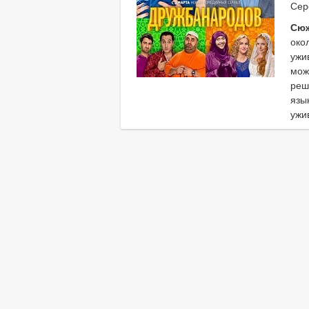
Сер
Сюж
око
ужи
мож
реш
язы
ужи