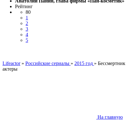
Анатолий Панин, глава фирмы «Пан-косметик»
Рейтинг
80
1
2
3
4
5
Lifeactor
»
Российские сериалы
»
2015 год
» Бессмертник
актеры
На главную