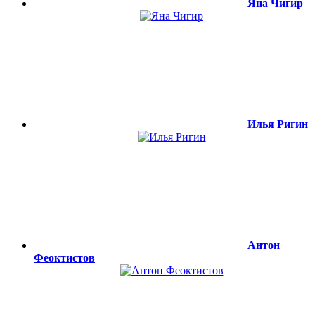
Яна Чигир
Илья Ригин
Антон
Феоктистов