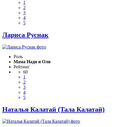
1
2
3
4
5
Лариса Руснак
Роль
Мама Нади и Оли
Рейтинг
60
1
2
3
4
5
Наталья Калатай (Тала Калатай)