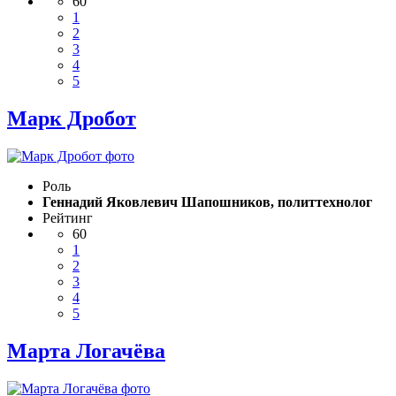
60
1
2
3
4
5
Марк Дробот
Роль
Геннадий Яковлевич Шапошников, политтехнолог
Рейтинг
60
1
2
3
4
5
Марта Логачёва