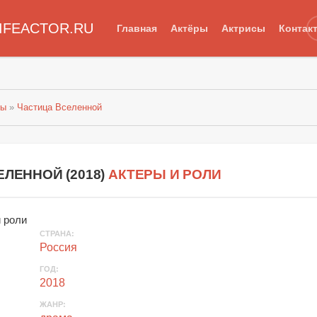
IFEACTOR.RU
Главная
Актёры
Актрисы
Контак
лы
»
Частица Вселенной
ЕЛЕННОЙ (
2018
)
АКТЕРЫ И РОЛИ
СТРАНА
:
Россия
ГОД
:
2018
ЖАНР
: