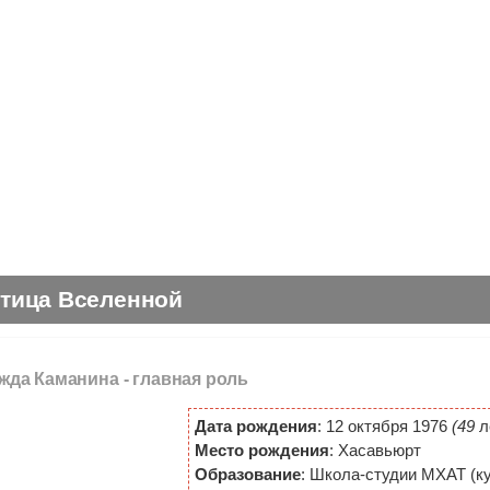
стица Вселенной
ежда Каманина -
главная роль
Дата рождения
: 12 октября 1976
(49
л
Место рождения
: Хасавьюрт
Образование
: Школа-студии МХАТ (к