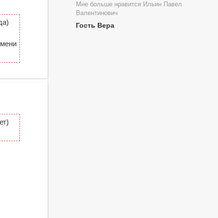
Мне больше нравится Ильин Павел
Валентинович
да)
Гость Вера
имени
ет)