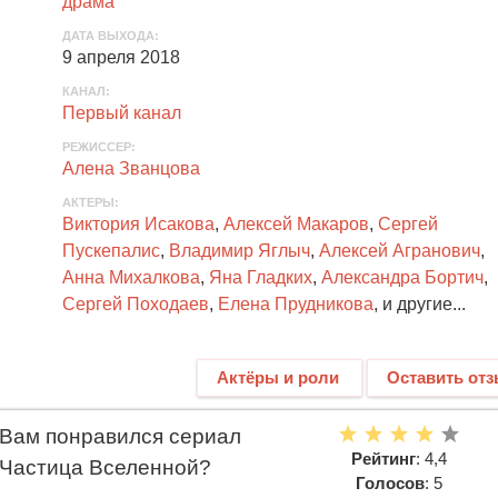
драма
ДАТА ВЫХОДА
:
9 апреля 2018
КАНАЛ
:
Первый канал
РЕЖИССЕР:
Алена Званцова
АКТЕРЫ
:
Виктория Исакова
,
Алексей Макаров
,
Сергей
Пускепалис
,
Владимир Яглыч
,
Алексей Агранович
,
Анна Михалкова
,
Яна Гладких
,
Александра Бортич
,
Сергей Походаев
,
Елена Прудникова
, и другие...
Актёры и роли
Оставить от
Вам понравился сериал
Рейтинг
: 4,4
Частица Вселенной?
Голосов
: 5