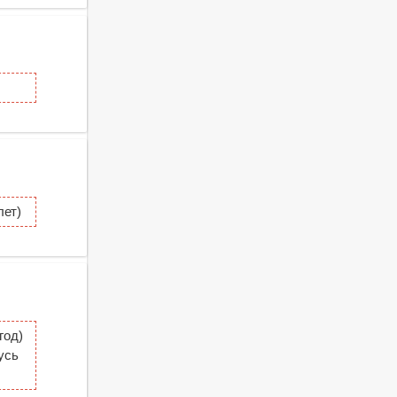
ет)
год)
усь