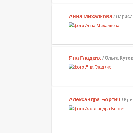
Анна Михалкова
/ Ларис
Яна Гладких
/ Ольга Куто
Александра Бортич
/ Кр