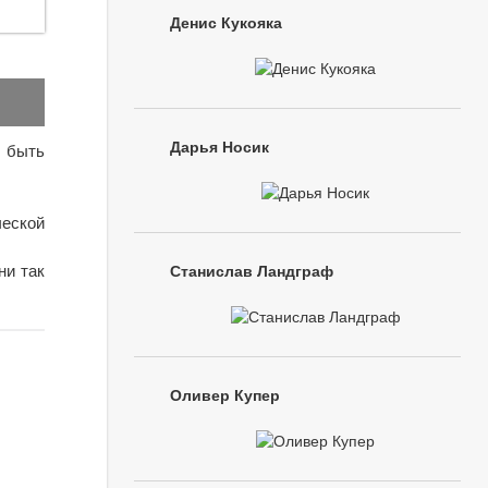
Денис Кукояка
Дарья Носик
я быть
ческой
ни так
Станислав Ландграф
Оливер Купер