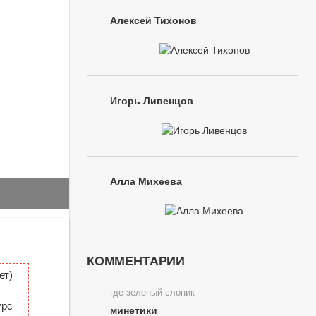
Алексей Тихонов
Игорь Ливенцов
Алла Михеева
КОММЕНТАРИИ
ет)
где зеленый слоник
урс
минетики