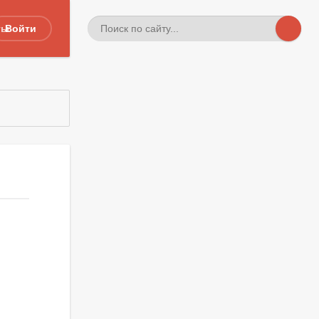
ты
Войти