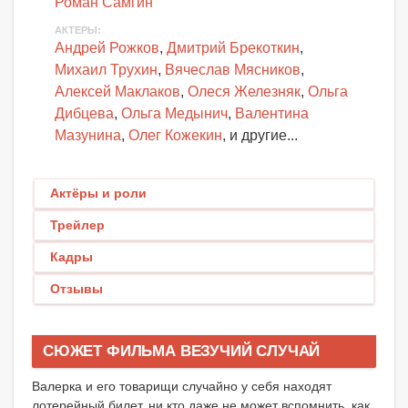
Роман Самгин
АКТЕРЫ
:
Андрей Рожков
,
Дмитрий Брекоткин
,
Михаил Трухин
,
Вячеслав Мясников
,
Алексей Маклаков
,
Олеся Железняк
,
Ольга
Дибцева
,
Ольга Медынич
,
Валентина
Мазунина
,
Олег Кожекин
, и другие...
Актёры и роли
Трейлер
Кадры
Отзывы
СЮЖЕТ ФИЛЬМА ВЕЗУЧИЙ СЛУЧАЙ
Валерка и его товарищи случайно у себя находят
лотерейный билет, ни кто даже не может вспомнить, как