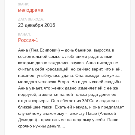
ЖАНР:
мелодрама
ДАТА ВЫХОДА:
23 декабря 2016
КАНАЛ:
Россия-1
Анна (Яна Еcипович) – дочь банкира, выросла в
состоятельной семье с любящими родителями,
которые давно заждались внуков. Анна никогда не
считала себя красавицей, но сейчас верит, что и ей,
наконец, улыбнулась удача. Она выходит замуж за
молодого человека Егора. Но в день своей свадьбы
Анна узнает, что жених давно изменяет ей с её же
подругой, а женится на ней только ради денег ее
отца и карьеры. Она сбегает из ЗАГСа и садится в
ближайшее такси. Ехать ей некуда, и она предлагает
случайному знакомому - таксисту Паше (Алексей
Демидов) - приютить ее на недельку у себя. Паше
срочно нужны деньги,...