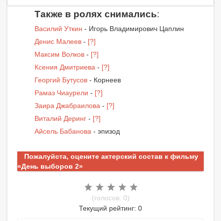
Также в ролях снимались
:
Василий Уткин
- Игорь Владимирович Цаплин
Денис Малеев
-
[?]
Максим Волков
-
[?]
Ксения Дмитриева
-
[?]
Георгий Бутусов
- Корнеев
Рамаз Чиаурели
-
[?]
Заира Джабраилова
-
[?]
Виталий Деринг
-
[?]
Айсель Бабанова
- эпизод
Пожалуйста, оцените актерский состав к фильму
«День выборов 2»
(голосов: 0)
Текущий рейтинг: 0