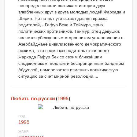
неопределенности возникает история двух
влюбленных друг в друга молодых людей Фархада и
Ширин. Но на их пути встает давняя вражда
родителей, - Гафур Бека и Теймура, ярых
политических противников. Теймур, отец девушки,
является убежденным сторонником установления в
Азербайджане цивилизованного демократического
режима, в то время как родитель отчаянного
Фархада Гафур Бек со своим ближайшим
сподвижником, подлым и беспринципным бандитом
Абдуллой, намеревается изменить политическую
ситуацию за счет мирной революции....
Любить по-русски
(
1995
)
ГОД:
1995
ЖАНР: