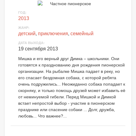
ГОД:
2013
ЖАНР:
детский
,
приключения
,
семейный
ДАТА ВЫХОДА:
19 сентября 2013
Мишка и его верный друг Димка – школьники. Они
готовятся к празднованию дня рождения пионерской
организации. На рыбалке Мишка падает в реку, но
его спасает бездомная собака, с которой ребята
очень подружились... Неожиданно собака попадает к
скорняку, и только помощь друзей может избавить её
от неминуемой гибели. Перед Мишкой и Димкой
встает непростой выбор - участие в пионерском
празднике или спасение собаки ... Долг, дружба,
любовь... Что важнее?...