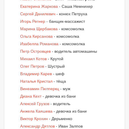
Екатерина Жаркова
- Саша Немнихер
Сергей Данилевич
- конюх Петруха
Игорь Регнер
- банщик-массажист
Марина Щербакова
- комсомолка
Ольга Кирсанова
- комсомолка
Изабелла Романова
- комсомолка
Петр Островцев
- водитель автомашины
Михаил Котов
- Крутой
Олег Петров
- Шустрый
Владимир Карев
- шеф
Наталья Кристал
- тёща
Винеамин Пилперкц
- муж
Диана Кехт
- девочка из бани
Алексей Грузов
- водитель
Анжела Каяшева
- девочка из бани
Виктор Крохин
- Дерьменко
Александр Дятлов
- Иван Залпов