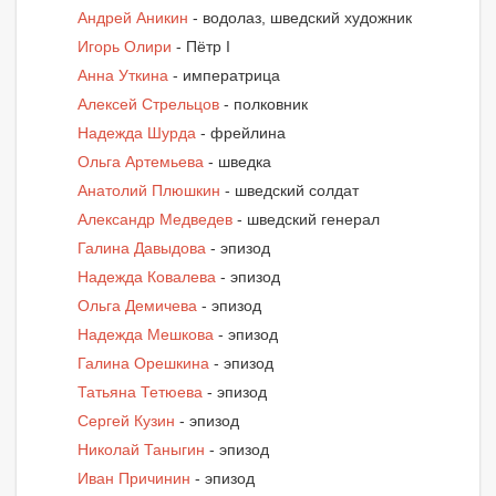
Андрей Аникин
- водолаз, шведский художник
Игорь Олири
- Пётр I
Анна Уткина
- императрица
Алексей Стрельцов
- полковник
Надежда Шурда
- фрейлина
Ольга Артемьева
- шведка
Анатолий Плюшкин
- шведский солдат
Александр Медведев
- шведский генерал
Галина Давыдова
- эпизод
Надежда Ковалева
- эпизод
Ольга Демичева
- эпизод
Надежда Мешкова
- эпизод
Галина Орешкина
- эпизод
Татьяна Тетюева
- эпизод
Сергей Кузин
- эпизод
Николай Таныгин
- эпизод
Иван Причинин
- эпизод