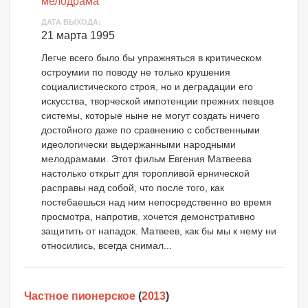
мелодрама
ДАТА ВЫХОДА:
21 марта 1995
Легче всего было бы упражняться в критическом
остроумии по поводу не только крушения
социалистического строя, но и деградации его
искусства, творческой импотенции прежних певцов
системы, которые ныне не могут создать ничего
достойного даже по сравнению с собственными
идеологически выдержанными народными
мелодрамами. Этот фильм Евгения Матвеева
настолько открыт для торопливой ернической
расправы над собой, что после того, как
постебаешься над ним непосредственно во время
просмотра, напротив, хочется демонстративно
защитить от нападок. Матвеев, как бы мы к нему ни
относились, всегда снимал...
Частное пионерское
(
2013
)