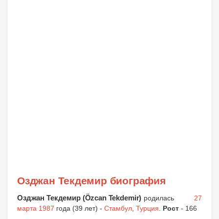
Озджан Текдемир биография
Озджан Текдемир (Özcan Tekdemir)
родилась
27
марта 1987
года (39 лет) -
Стамбул
,
Турция
.
Рост
- 166