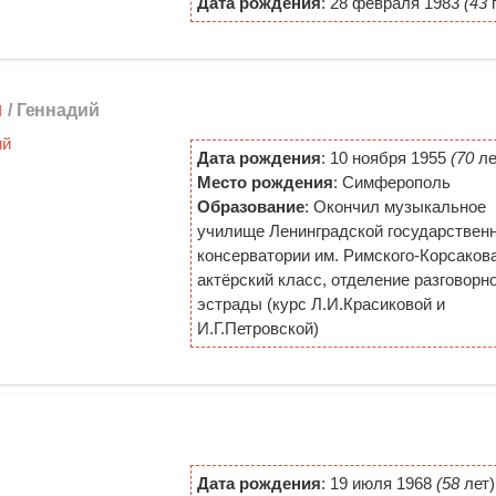
Дата рождения
: 28 февраля 1983
(43
г
й
/ Геннадий
Дата рождения
: 10 ноября 1955
(70
ле
Место рождения
: Симферополь
Образование
: Окончил музыкальное
училище Ленинградской государствен
консерватории им. Римского-Корсакова
актёрский класс, отделение разговорн
эстрады (курс Л.И.Красиковой и
И.Г.Петровской)
Дата рождения
: 19 июля 1968
(58
лет)