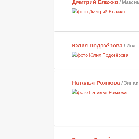
Дмитрий Блажко
/ Макси
Юлия Подозёрова
/ Ива
Наталья Рожкова
/ Зина