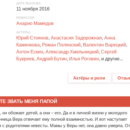
ДАТА ВЫХОДА:
11 ноября 2016
РЕЖИССЕР:
Анарио Мамедов
АКТЕРЫ
:
Юрий Стоянов
,
Анастасия Задорожная
,
Анна
Каменкова
,
Роман Полянский
,
Валентин Варецкий
,
Антон Ескин
,
Александр Хмельницкий
,
Сергей
Букреев
,
Андрей Бутин
,
Илья Роговин
, и другие...
Актёры и роли
Отзы
Е ЗВАТЬ МЕНЯ ПАПОЙ
он обожает детей, а они – его. Да и в личной жизни у молодого
нница Вера отвечает ему полной взаимностью. И вот наступает
я с родителями невесты. Мамы у Веры нет, она давно умерла. О