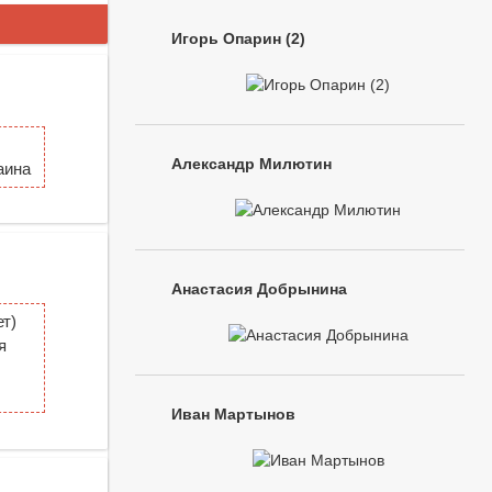
Игорь Опарин (2)
Александр Милютин
аина
Анастасия Добрынина
т)
я
Иван Мартынов