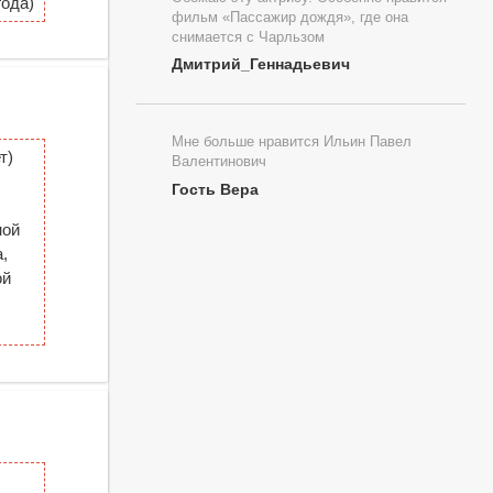
ода)
фильм «Пассажир дождя», где она
снимается с Чарльзом
Дмитрий_Геннадьевич
Мне больше нравится Ильин Павел
т)
Валентинович
Гость Вера
ной
,
ой