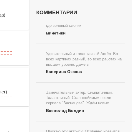
КОММЕНТАРИИ
да)
где зеленый слоник
минетики
Удивительный и талантливый Актёр. Во
всех картинах разный, во всех работах на
высшем уровне, даже в
Каверина Оксана
ет)
Замечательный актёр. Симпатичный.
Талантливый. Стал любимым после
сериала "Васнецова". Ждём новых
Всеволод Болдин
Обожаю эту актрису. Особенно нравится